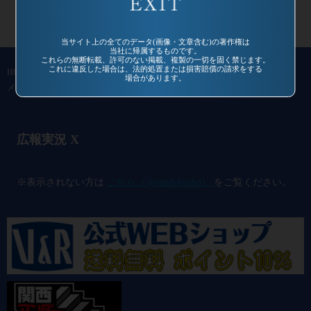
当サイト上の全てのデータ(画像・文章含む)の著作権は
当社に帰属するものです。
これらの無断転載、許可のない掲載、複製の一切を固く禁じます。
これに違反した場合は、法的処置または損害賠償の請求をする
HOME
作品一覧
過去作品
通信販売
コミュニティ
会社概要
場合があります。
メールマガジン
お問い合わせ
広報実況 X
@vandrkouho のポスト
※表示されない方は
こちら（@vandrkouho）
をご覧ください。