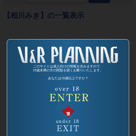
【相川みき】の一覧表示
発売日:
2003/03/21
このサイトは成人向けの情報を含みますので、
18歳未満の方の閲覧を固くお断りいたします。
品番：DVDVR-
あなたは18歳以上ですか？
1041
ギガ麗しの家庭教
師
監督：カンパニー
松尾