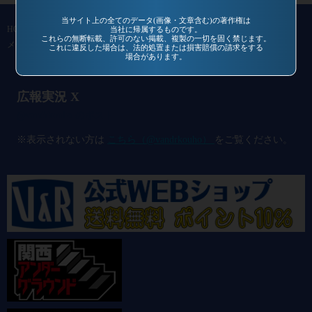
当サイト上の全てのデータ(画像・文章含む)の著作権は
HOME
作品一覧
過去作品
通信販売
コミュニティ
会社概要
当社に帰属するものです。
これらの無断転載、許可のない掲載、複製の一切を固く禁じます。
メールマガジン
お問い合わせ
これに違反した場合は、法的処置または損害賠償の請求をする
場合があります。
広報実況 X
@vandrkouho のポスト
※表示されない方は
こちら（@vandrkouho）
をご覧ください。