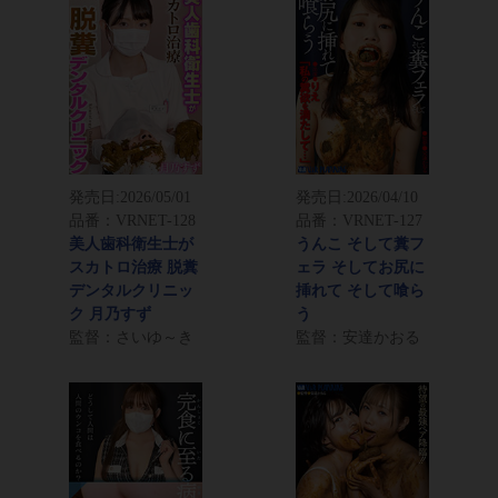
発売日:
2026/05/01
発売日:
2026/04/10
品番：VRNET-128
品番：VRNET-127
美人歯科衛生士が
うんこ そして糞フ
スカトロ治療 脱糞
ェラ そしてお尻に
デンタルクリニッ
挿れて そして喰ら
ク 月乃すず
う
監督：さいゆ～き
監督：安達かおる