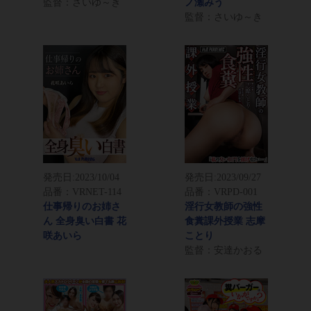
監督：さいゆ～き
ノ瀬みう
監督：さいゆ～き
発売日:
2023/10/04
発売日:
2023/09/27
品番：VRNET-114
品番：VRPD-001
仕事帰りのお姉さ
淫行女教師の強性
ん 全身臭い白書 花
食糞課外授業 志摩
咲あいら
ことり
監督：安達かおる