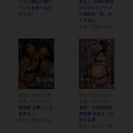
して人間は人間の
多まこ 21世紀最強
ウンコを食べるの
のスカトロアイド
か？121
ル初拒絶「私、や
りません！」
監督：安達かおる
発売日:
2024/12/30
発売日:
2024/12/20
品番：VRXS-300
品番：VRPD-005
糞接吻 志摩ことり
臭痴！女体猛臭娼
前多まこ
館怪事 前多まこの
監督：安達かおる
乱れ百景
監督：カバカバ男