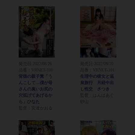
発売日:
2022/08/26
発売日:
2022/08/10
品番：VRNET-100
品番：VRNET-101
背徳の親子糞「う
生理中の彼女と温
んこして…僕が母
泉旅行 月経中出
さんの臭いお尻の
し性交 さつき
穴拡げてあげるか
監督：はんばあぐ
ら」ひなた
砂山
監督：安達かおる