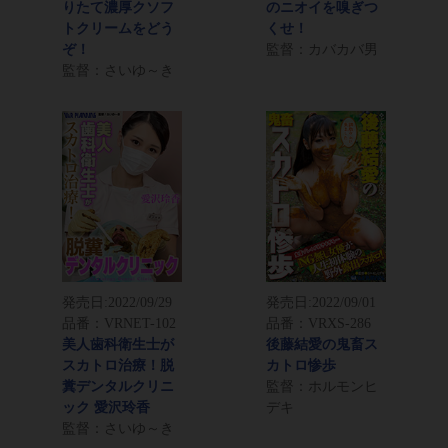
りたて濃厚クソフ
のニオイを嗅ぎつ
トクリームをどう
くせ！
ぞ！
監督：カバカバ男
監督：さいゆ～き
発売日:
2022/09/29
発売日:
2022/09/01
品番：VRNET-102
品番：VRXS-286
美人歯科衛生士が
後藤結愛の鬼畜ス
スカトロ治療！脱
カトロ惨歩
糞デンタルクリニ
監督：ホルモンヒ
ック 愛沢玲香
デキ
監督：さいゆ～き