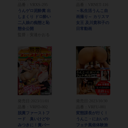
品番：VRXS-295
品番：VRNET-116
うんゲロ泥酔糞 出
～私生活うんこ自
しまくり ドロ酔い
画撮り～ カリスマ
二人娘の痴態と恥
女王 及川貴和子の
態全公開
日常動画
監督：安達かおる
発売日:
2023/11/01
発売日:
2023/10/30
品番：VRPD-002
品番：VRFU-001
脱糞ファーストフ
変態課長が行く！
ード 臭いけどや
うんこ・においの
みつきに！糞バー
フェチ風俗体験旅