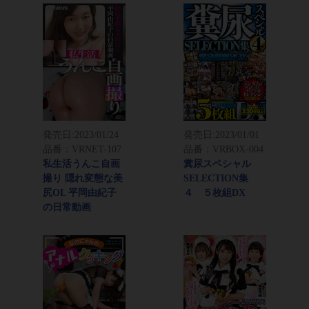
発売日:
2023/01/24
発売日:
2023/01/01
品番：VRNET-107
品番：VRBOX-004
私生活うんこ自画
糞尿スペシャル
撮り 隠れ変態な美
SELECTION集
尻OL 平岡由紀子
４ ５枚組DX
の日常動画