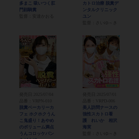
多まこ 吸いつく肛
カトロ治療 脱糞デ
門顔騎糞
ンタルクリニック
監督：安達かおる
ユン
監督：さいゆ～き
発売日:
2025/07/04
発売日:
2025/07/01
品番：VRPN-010
品番：VRPD-006
脱糞ベーカリーカ
美人訪問ナースの
フェ ホクホクうん
強性スカトロ看
こ鬼盛り！あやめ
護 れいか 相沢
のボリューム満点
海実
うんコロッケパン
監督：さいゆ～き