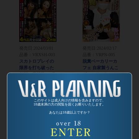
発売日:
2024/03/01
発売日:
2024/02/17
品番：VRXSH-003
品番：VRPN-005
スカトロプレイの
脱糞ベーカリーカ
限界を打ち破った
フェ 自家製うんこ
伝説の糞接吻 4作
ギッシリ！れいか
品完全収録
のうんパンでコー
ヒーブレイクしま
せんか？
監督：さいゆ～き
このサイトは成人向けの情報を含みますので、
18歳未満の方の閲覧を固くお断りいたします。
あなたは18歳以上ですか？