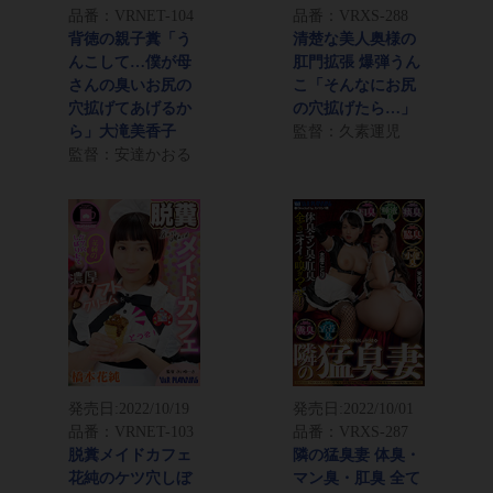
品番：VRNET-104
品番：VRXS-288
背徳の親子糞「う
清楚な美人奥様の
んこして…僕が母
肛門拡張 爆弾うん
さんの臭いお尻の
こ「そんなにお尻
穴拡げてあげるか
の穴拡げたら…」
ら」大滝美香子
監督：久素運児
監督：安達かおる
発売日:
2022/10/19
発売日:
2022/10/01
品番：VRNET-103
品番：VRXS-287
脱糞メイドカフェ
隣の猛臭妻 体臭・
花純のケツ穴しぼ
マン臭・肛臭 全て