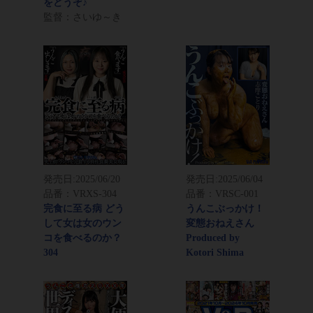
をどうぞ♪
監督：さいゆ～き
発売日:
2025/06/20
発売日:
2025/06/04
品番：VRXS-304
品番：VRSC-001
完食に至る病 どう
うんこぶっかけ！
して女は女のウン
変態おねえさん
コを食べるのか？
Produced by
304
Kotori Shima