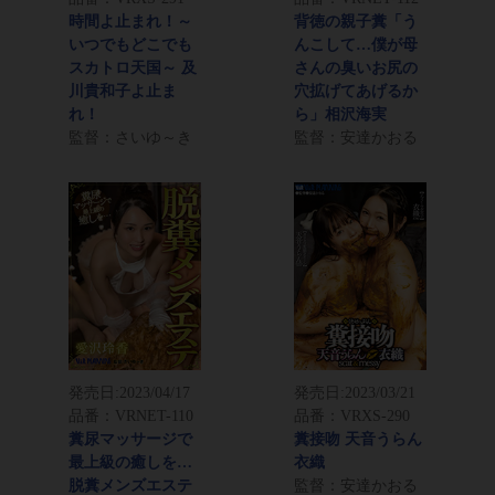
時間よ止まれ！～
背徳の親子糞「う
いつでもどこでも
んこして…僕が母
スカトロ天国～ 及
さんの臭いお尻の
川貴和子よ止ま
穴拡げてあげるか
れ！
ら」相沢海実
監督：さいゆ～き
監督：安達かおる
発売日:
2023/04/17
発売日:
2023/03/21
品番：VRNET-110
品番：VRXS-290
糞尿マッサージで
糞接吻 天音うらん
最上級の癒しを…
衣織
脱糞メンズエステ
監督：安達かおる