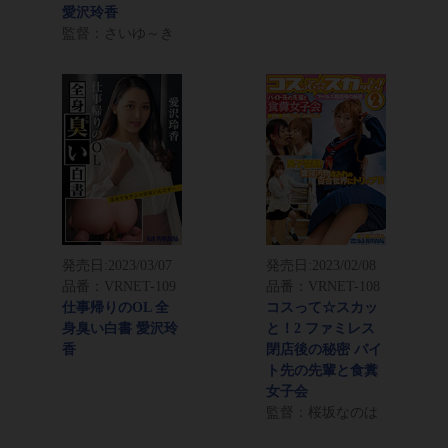
愛沢玲香
監督：さいゆ～き
発売日:
2023/03/07
発売日:
2023/02/08
品番：VRNET-109
品番：VRNET-108
仕事帰りのOL 全
コスって☆スカッ
身臭い白書 愛沢玲
と！2 ファミレス
香
閉店後の秘密 バイ
ト先の先輩と食糞
女子会
監督：桜坂なのは