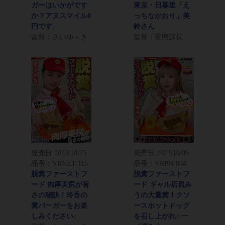
ガーはいかがです
東京・日暮里「え
か？アヌスマイル0
っちなかおり」美
円です♪
鈴さん
監督：さいゆ～き
監督：変態課長
発売日:
2023/10/23
発売日:
2023/10/06
品番：VRNET-115
品番：VRPN-004
脱糞ファーストフ
脱糞ファーストフ
ード 肉厚美尻が旨
ード ギャル店員み
さの秘訣！玲香の
うの大量糞！クソ
糞バーガーをお楽
ースホットドッグ
しみください♪
を召し上がれ♪ 一