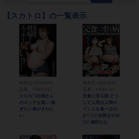
【スカトロ】の一覧表示
発売日:
2026/06/05
発売日:
2026/06/01
品番：VRPN-015
品番：VRXS-307
エロカワ妊婦さん
完食に至る病 どう
のエッチな臭い 嗅
して人間は人間の
ぎたい嗅がされた
ウンコを食べるの
い
か? 122 狛稚あやめ
121 城咲なな