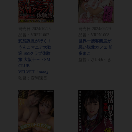
発売日:
2024/10/25
発売日:
2024/09/29
品番：VRFU-002
品番：VRPN-008
変態課長が行く！
世界一接客態度が
うんこマニア大歓
悪い脱糞カフェ 前
迎 SMクラブ体験
多まこ
旅 大阪十三・SM
監督：さいゆ～き
CLUB
VELVET「moe」
監督：変態課長