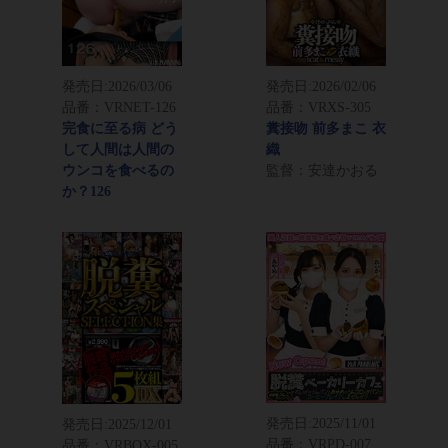
発売日:
2026/03/06
発売日:
2026/02/06
品番：VRNET-126
品番：VRXS-305
完食に至る病 どう
糞接吻 前多まこ 衣
して人間は人間の
織
ウンコを食べるの
監督：安達かおる
か？126
発売日:
2025/11/01
発売日:
2025/12/01
品番：VRPD-007
品番：VRBOX-005