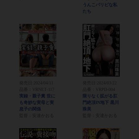
うんこパリピな私
たち
発売日:
2024/04/11
発売日:
2024/03/22
品番：VRNET-117
品番：VRPD-004
実録・親子糞 世に
限りなく拡がる肛
も奇妙な実母と実
門絶頂IN地下 黒川
息子の関係
珠美
監督：安達かおる
監督：安達かおる