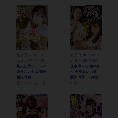
発売日:
2024/11/29
発売日:
2024/11/01
品番：VRPN-009
品番：VRXS-299
美人訪問ナースの
仕事帰りのお姉さ
強性スカトロ看護
ん 全身臭い白書
相沢海実
愛沢玲香 花咲あ
監督：さいゆ～き
いら