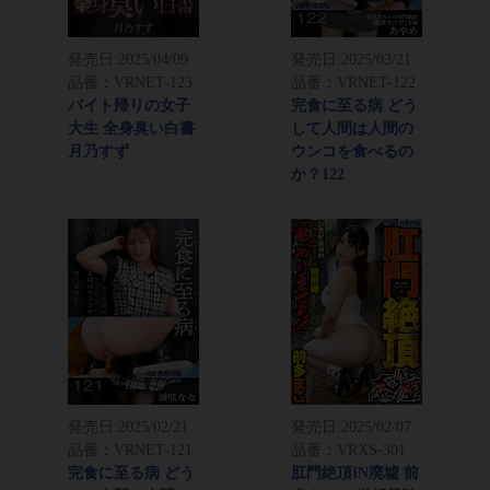
発売日:
2025/04/09
発売日:
2025/03/21
品番：VRNET-123
品番：VRNET-122
バイト帰りの女子
完食に至る病 どう
大生 全身臭い白書
して人間は人間の
月乃すず
ウンコを食べるの
か？122
発売日:
2025/02/21
発売日:
2025/02/07
品番：VRNET-121
品番：VRXS-301
完食に至る病 どう
肛門絶頂IN廃墟 前