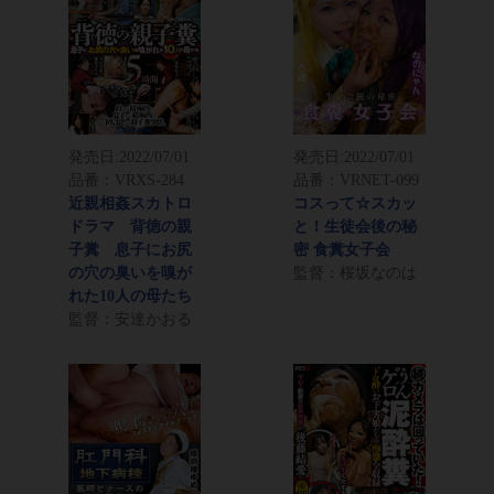
発売日:
2022/07/01
発売日:
2022/07/01
品番：VRXS-284
品番：VRNET-099
近親相姦スカトロ
コスって☆スカッ
ドラマ 背徳の親
と！生徒会後の秘
子糞 息子にお尻
密 食糞女子会
の穴の臭いを嗅が
監督：桜坂なのは
れた10人の母たち
監督：安達かおる