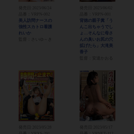
発売日:
2023/06/24
発売日:
2023/06/02
品番：VRPN-002
品番：VRPN-001
美人訪問ナースの
背徳の親子糞「う
強性スカトロ看護
んこ出ちゃうでし
れいか
ょ…そんなに母さ
監督：さいゆ～き
んの臭いお尻の穴
拡げたら」大滝美
香子
監督：安達かおる
発売日:
2023/05/28
発売日:
2023/05/17
品番：VRXS-291
品番：VRNET-112