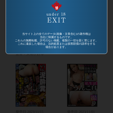
発売日:
2023/12/29
発売日:
2023/12/08
品番：VRXS-296
品番：VRPD-003
当サイト上の全てのデータ(画像・文章含む)の著作権は
当社に帰属するものです。
絶対服従暴行飲み
糞接吻 及川貴和子
これらの無断転載、許可のない掲載、複製の一切を固く禁じます。
会 ボコボコうんゲ
天音うらん
これに違反した場合は、法的処置または損害賠償の請求をする
場合があります。
ロ泥酔糞
監督：安達かおる
監督：安達かおる
発売日:
2023/11/15
発売日:
2023/11/01