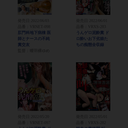
発売日:
2022/06/03
発売日:
2022/06/01
品番：VRNET-098
品番：VRXS-283
肛門科地下病棟 医
うんゲロ泥酔糞 ド
師とナースの不純
ロ酔いお下劣娘た
糞交友
ちの痴態全収録
監督：曖羽裸ゆめ
発売日:
2022/05/20
発売日:
2022/05/01
品番：VRNET-097
品番：VRXS-282