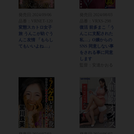
発売日:
2024/09/06
発売日:
2024/08/03
品番：VRNET-120
品番：VRXS-298
変態スカトロ女子
復活 前多まこ「う
旅 うんこが紡ぐう
んこに支配された
んこ友情 「もらし
私…」O嬢からの
てもいいよね…」
SNS 同意しない事
をされる事に同意
します
監督：安達かおる