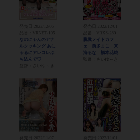
発売日:
2022/12/06
発売日:
2022/12/01
品番：VRNET-105
品番：VRXS-289
なのにゃんのアナ
脱糞メイドカフ
ルクッキング あに
ェ 前多まこ 来
ゃるにアレコレぶ
海るな 橋本花純
ち込んで♡
監督：さいゆ～き
監督：さいゆ～き
発売日:
2022/11/07
発売日:
2022/11/01