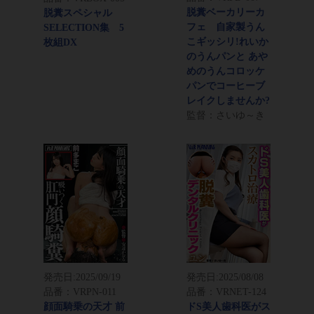
脱糞ベーカリーカ
脱糞スペシャル
フェ 自家製うん
SELECTION集 5
こギッシリ!れいか
枚組DX
のうんパンと あや
めのうんコロッケ
パンでコーヒーブ
レイクしませんか?
監督：さいゆ～き
発売日:
2025/09/19
発売日:
2025/08/08
品番：VRPN-011
品番：VRNET-124
顔面騎乗の天才 前
ドS美人歯科医がス