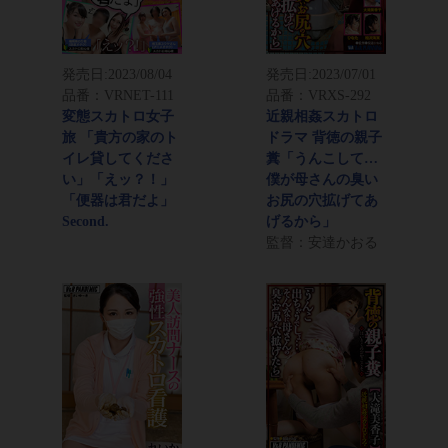
発売日:
2023/08/04
発売日:
2023/07/01
品番：VRNET-111
品番：VRXS-292
変態スカトロ女子
近親相姦スカトロ
旅 「貴方の家のト
ドラマ 背徳の親子
イレ貸してくださ
糞「うんこして…
い」「えッ？！」
僕が母さんの臭い
「便器は君だよ」
お尻の穴拡げてあ
Second.
げるから」
監督：安達かおる