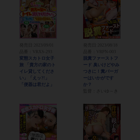
発売日:
2023/09/01
発売日:
2023/08/18
品番：VRXS-293
品番：VRPN-003
変態スカトロ女子
脱糞ファーストフ
旅 「貴方の家のト
ード 臭いけどやみ
イレ貸してくださ
つきに！糞バーガ
い」「えッ?!」
ーはいかがです
「便器は君だよ」
か？
監督：さいゆ～き