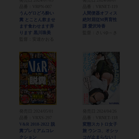
発売日:
2024/07/03
発売日:
2024/06/07
品番：VRPN-007
品番：VRNET-119
うんゲロどろ酔い
人間便器オフィス
糞 とことん飲ませ
絶対屈従M男育性
ます食わせます弄
課 愛沢玲香
ります 黒川珠美
監督：さいゆ～き
監督：安達かおる
発売日:
2024/05/01
発売日:
2024/04/26
品番：VRXS-297
品番：VRNET-118
V&R 2018-2022 脱
変態スカトロ女子
糞プレミアムコレ
旅 ウンコ、オシッ
クション
コが止まらない！