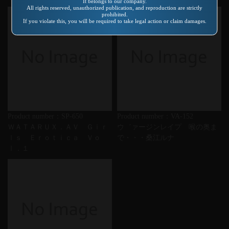
It belongs to our company.
All rights reserved, unauthorized publication, and reproduction are strictly
prohibited.
If you violate this, you will be required to take legal action or claim damages.
Product number：SP-650
Product number：VA-152
ＷＡＴＡＲＵＸ．ＡＶ Ｇｉｒ
ウ゛ァージンレイプ 喉の奥ま
ｌｓ Ｅｒｏｔｉｃａ Ｖｏ
で・・・桑江ルナ
ｌ．１