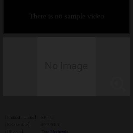
There is no sample video
【Product number】
SP-424
【Release date】
1998/03/18
【Director】
Eigo Mochizuki