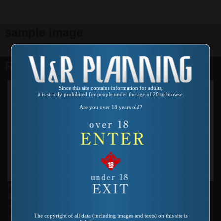
sample image
Related products
Since this site contains information for adults,
it is strictly prohibited for people under the age of 20 to browse.
Are you over 18 years old?
Product number：VREDS-023
Product number：VO-152
麗しの家庭教師スペシャル デ
あぶない放課後 新・女教師ス
カパイ先生乱れうちでございま
ペシャル 愛田るか
The copyright of all data (including images and texts) on this site is
す