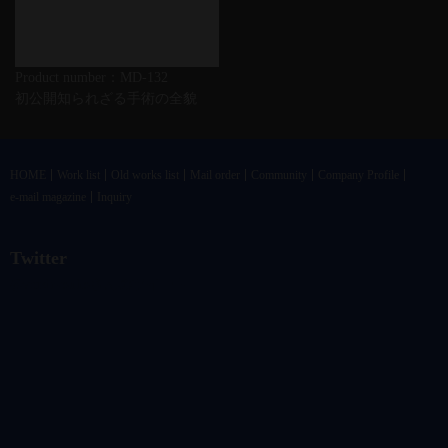
Product number：MD-132
初公開知られざる手術の全貌
HOME
Work list
Old works list
Mail order
Community
Company Profile
e-mail magazine
Inquiry
Twitter
@vandrkouhoさんのツイート