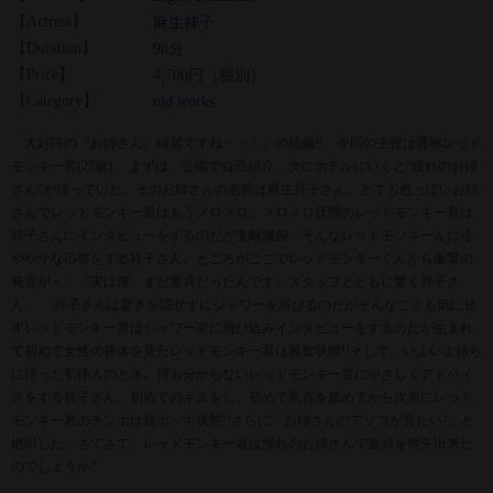
【Actress】
麻生祥子
【Duration】
90分
【Price】
4,700円（税別）
【Category】
old works
大好評の『お姉さん、綺麗ですね・・・』の続編!! 今回の主役は通称レッド
モンキー君(27歳)。 まずは、公園で自己紹介、次にホテルにいくと“憧れのお姉
さん”が待っていた。そのお姉さんの名前は麻生祥子さん、とても色っぽいお姉
さんでレッドモンキー君はもうメロメロ。メロメロ状態のレッドモンキー君は
祥子さんにインタビューをするのだが支離滅裂、そんなレッドモンキーんに冷
ややかな応答をする祥子さん。ところがここでレッドモンキーくんから衝撃の
発言が・・『実は僕、まだ童貞だったんです』スタッフとともに驚く祥子さ
ん。 祥子さんは驚きを隠せずにシャワーを浴びるのだがそんなことも気にせ
ずレッドモンキー君はシャワー室に飛び込みインタビューをするのだが生まれ
て初めて女性の裸体を見たレッドモンキー君は興奮状態!!そして、いよいよ待ち
に待った初挿入のとき。何も分からないレッドモンキー君にやさしくアドバイ
スをする祥子さん。初めてのキスをし、初めて乳首を舐めてから次第にレッド
モンキー君のチンポは超ボッキ状態!!さらに「お姉さんのアソコが見たい?」と
絶叫した。さてさて、レッドモンキー君は憧れのお姉さんで童貞を喪失出来た
のでしょうか?