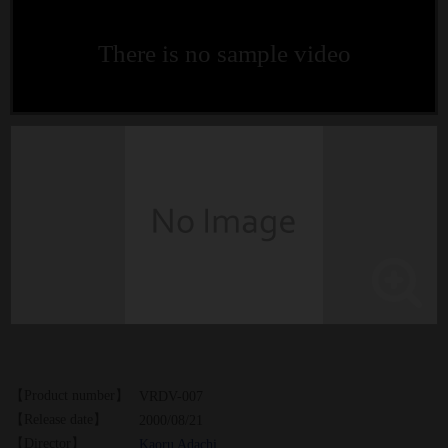
There is no sample video
【Product number】
VRDV-007
【Release date】
2000/08/21
【Director】
Kaoru Adachi