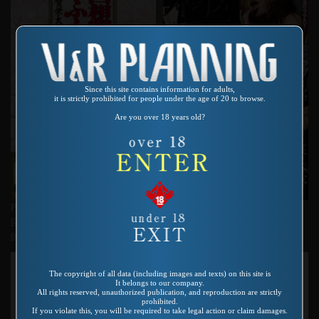
Since this site contains information for adults,
it is strictly prohibited for people under the age of 20 to browse.
Are you over 18 years old?
Product number：SER-007
Product number：SP-605
回想おふくろさん ～芳賀栄太
極裏ＡＶ
郎自選集～
The copyright of all data (including images and texts) on this site is
It belongs to our company.
All rights reserved, unauthorized publication, and reproduction are strictly
prohibited.
If you violate this, you will be required to take legal action or claim damages.