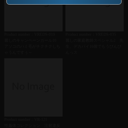
Product number：VREDS-019
Product number：VREDS-035
麗しのキャンペーンガール10
麗しの家庭教師スペシャル2 先
アソコのハミ毛がチクチクしち
生、デカパイ16個でもうびんび
ゃうんですぅ～
んっス
Product number：VR-121
性姦体コレクション 注射違反