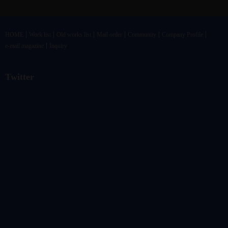
HOME
Work list
Old works list
Mail order
Community
Company Profile
e-mail magazine
Inquiry
Twitter
@vandrkouhoさんのツイート