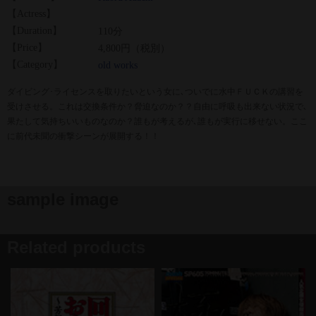
【Actress】
【Duration】
110分
【Price】
4,800円（税別）
【Category】
old works
ダイビング･ライセンスを取りたいという女に､ついでに水中ＦＵＣＫの講習を
受けさせる。これは交換条件か？脅迫なのか？？自由に呼吸も出来ない状況で､
果たして気持ちいいものなのか？誰もが考えるが､誰もが実行に移せない。ここ
に前代未聞の衝撃シーンが展開する！！
sample image
Related products