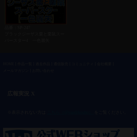
品番：SP-247
ブラックジーザス栗と栗鼠スー
パースター4 一色麗矢
HOME
作品一覧
過去作品
通信販売
コミュニティ
会社概要
メールマガジン
お問い合わせ
広報実況 X
@vandrkouho のポスト
※表示されない方は
こちら（@vandrkouho）
をご覧ください。