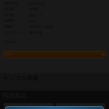
【発売日】
1987/05/10
【監督】
石垣章
【出演】
高杉レイ
【時間】
45分
【価格】
13,800円（税別）
【カテゴリー】
過去作品
<作品内容>
DVD
サンプル画像
関連商品