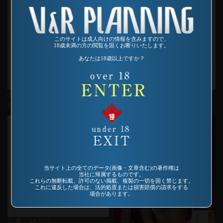
このサイトは成人向けの情報を含みますので、
18歳未満の方の閲覧を固くお断りいたします。
あなたは18歳以上ですか？
品番：AS-128
品番：SP-127
社会的責任
帰ってきたゴモラの院
当サイト上の全てのデータ(画像・文章含む)の著作権は
当社に帰属するものです。
これらの無断転載、許可のない掲載、複製の一切を固く禁じます。
これに違反した場合は、法的処置または損害賠償の請求をする
場合があります。
品番：SP-512