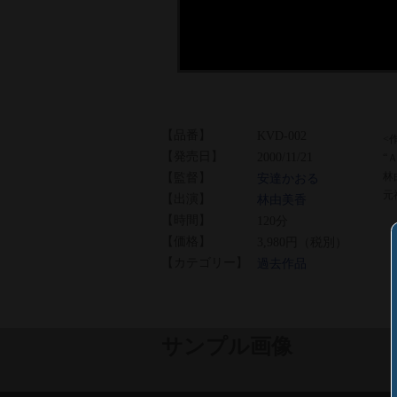
【品番】
KVD-002
<
【発売日】
2000/11/21
“
林
【監督】
安達かおる
元
【出演】
林由美香
【時間】
120分
【価格】
3,980円（税別）
【カテゴリー】
過去作品
サンプル画像