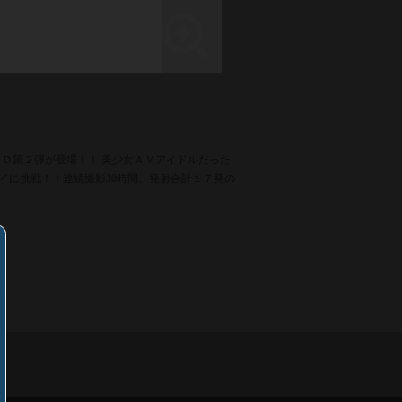
ＶＤ第２弾が登場！！ 美少女ＡＶアイドルだった
イに挑戦！！連続撮影30時間、発射合計１７発の