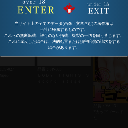
当サイト上の全てのデータ(画像・文章含む)の著作権は
当社に帰属するものです。
これらの無断転載、許可のない掲載、複製の一切を固く禁じます。
これに違反した場合は、法的処置または損害賠償の請求をする
場合があります。
DS-027
品番：SP-603
Rape3
ＢＯＤＹ ＴＩＧＨＴＳ Ｓ
ｅｃｏｎｄ ｓｔａｇｅ
品番：VA-131
Fカップゴールド
な