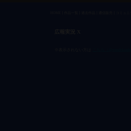
HOME
作品一覧
過去作品
通信販売
コミュニ
広報実況 X
@vandrkouho のポスト
※表示されない方は
こちら（@vandrkou