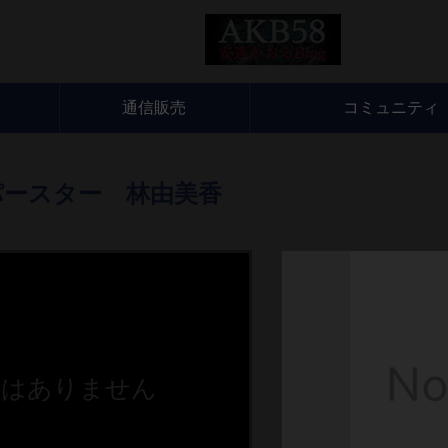
通信販売
コミュニティ
パースター 林由美香
画はありません