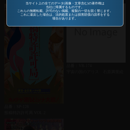
当サイト上の全てのデータ(画像・文章含む)の著作権は
当社に帰属するものです。
これらの無断転載、許可のない掲載、複製の一切を固く禁じます。
これに違反した場合は、法的処置または損害賠償の請求をする
場合があります。
品番：VR-174
宇宙の国のアリス 石原満里絵
品番：SP-128
投稿特許許可局 VOL.2