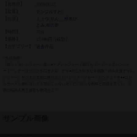
【発売日】
2003/08/27
【監督】
テンプルすわ
【出演】
ミュウ
,
りん。
,
椎名ひ
とみ
,
相沢夢
【時間】
70分
【価格】
15,100円（税別）
【カテゴリー】
過去作品
<作品内容>
『抜け！生レンジャー、生ハ●ナマレンジャー！明日もイクイク☆生レンジャ
ー！！』テーマソングを口ずさみ、ナマ●出し大好きな女戦隊「抜弁天使ナマレ
ンジャー」がロスの大地に降り立った！レッド・ブルー・ピンクよ！オ●●コか
らザーメン垂れ流してる場合じゃないぞ！己の淫らな肉体と性技を尽くし、全
国の悩める男子諸君を救済せよ！
サンプル画像