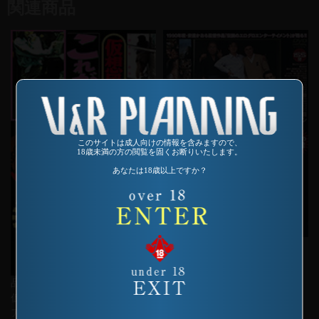
関連商品
このサイトは成人向けの情報を含みますので、
18歳未満の方の閲覧を固くお断りいたします。
あなたは18歳以上ですか？
品番：SP-117
糞尿家族ロビンソン
品番：SP-273
仮想風俗体験これがテレクラ即
アポ娘