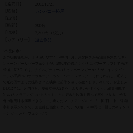
【発売日】
2002/12/21
【監督】
カンパニー松尾
【出演】
【時間】
390分
【価格】
2,800円（税別）
【カテゴリー】
過去作品
<作品内容>
あの編集機能が、より使いやすく! 2002年1月、業界内外から注目を集めたキャ
ンペーンガールパーフェクトが、2002年の締めくくりにパワーアップして再び
登場。DISC1では、ナイスボディーのキャンペーンガール4人が、インタビュ
ー、小手調べのオーラルテクニック、ハードファックにそれぞれ挑む。毛穴ま
で舐め回すように撮影された映像は前作を超える生々しさ。そして、お楽しみ
DISC2では、片岡彩音、夏樹友香の2名を、より使いやすくなった編集機能で、
5つのカメラアングルからカットごとに好きな映像を選んで再生できる。AV監
督の醍醐味も満喫できる、一歩進んだマルチアングルで、3ヵ国(日・中・韓)語
字幕表示ができて、お宝静止画集もついて、2枚組・2800円は、麗しのキャンペ
ーンガールパーフェクトだけ!