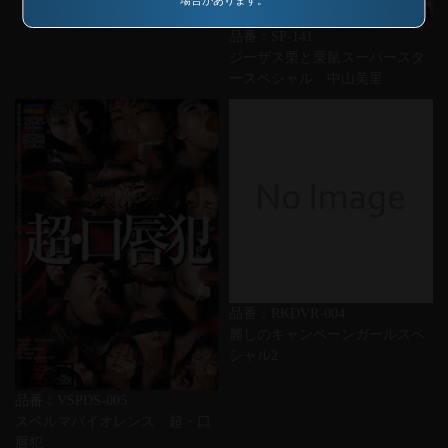
品番：SP-141
ジーザス栗と栗鼠スーパースタ
ースペシャル 中山美里
品番：RKDVR-004
麗しのキャンペーンガールスペ
シャル2
品番：VSPDS-005
スペルマバイオレンス 超・口
唇犯