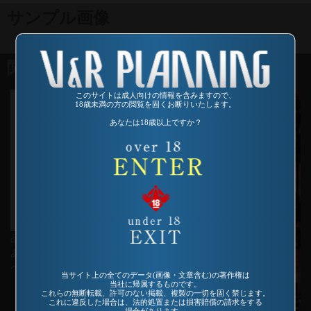
サンプル画像
関連商品
このサイトは成人向けの情報を含みますので、
18歳未満の方の閲覧を固くお断りいたします。
あなたは18歳以上ですか？
品番：VO-177
あぶない放課後 新・女教師ス
ペシャル つかもと友希
当サイト上の全てのデータ(画像・文章含む)の著作権は
当社に帰属するものです。
これらの無断転載、許可のない掲載、複製の一切を固く禁じます。
これに違反した場合は、法的処置または損害賠償の請求をする
場合があります。