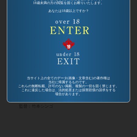
18歳未満の方の閲覧を固くお断りいたします。
あなたは18歳以上ですか？
当サイト上の全てのデータ(画像・文章含む)の著作権は
発売日:
2004/04/17
当社に帰属するものです。
これらの無断転載、許可のない掲載、複製の一切を固く禁じます。
品番：VRIDS-001
これに違反した場合は、法的処置または損害賠償の請求をする
ザ・ヘリコプター
場合があります。
マン
監督：竹本シンゴ