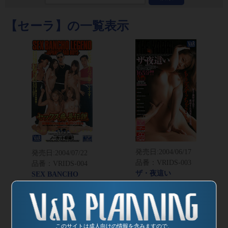
【セーラ】の一覧表示
発売日:
2004/06/17
発売日:
2004/07/22
品番：VRIDS-003
品番：VRIDS-004
ザ・夜這い
SEX BANCHO
監督：竹本シンゴ
LEGEND -
JAPANESE BAD
BOYS- セックス番
長伝説
このサイトは成人向けの情報を含みますので、
監督：竹本シンゴ