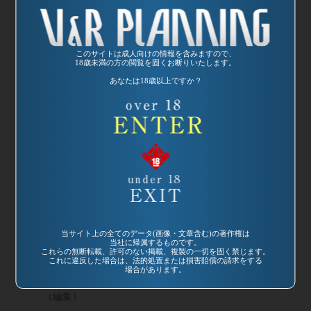
品番：SP-692
品番：RKDVR-021
Ｖ＆Ｒ的女優論
デジギャルトーキ
セックス
ョー コギャルも
このサイトは成人向けの情報を含みますので、
監督：竹本シンゴ
ギャルも眠らない
18歳未満の方の閲覧を固くお断りいたします。
(編集)
監督：石原修二
あなたは18歳以上ですか？
（編集）
発売日:
2003/08/21
発売日:
2003/03/21
品番：SP-658
品番：SP-639
当サイト上の全てのデータ(画像・文章含む)の著作権は
海Ｈ ＡＱＵＡ
ＡＱＵＡ ＳＥＸ
当社に帰属するものです。
これらの無断転載、許可のない掲載、複製の一切を固く禁じます。
ＳＥＸ ＳＰＥＣ
監督：安達かおる
これに違反した場合は、法的処置または損害賠償の請求をする
ＩＡＬ
場合があります。
監督：石原修二
（編集）