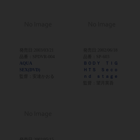
発売日:
2003/03/21
発売日:
2002/06/18
品番：SPDVR-004
品番：SP-603
AQUA
ＢＯＤＹ ＴＩＧ
SEX(DVD)
ＨＴＳ Ｓｅｃｏ
監督：安達かおる
ｎｄ ｓｔａｇｅ
監督：望月英吾
発売日:
2002/05/15