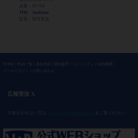
品番：SP-598
THE Audition
監督：望月英吾
HOME
作品一覧
過去作品
通信販売
コミュニティ
会社概要
メールマガジン
お問い合わせ
広報実況 X
@vandrkouho のポスト
※表示されない方は
こちら（@vandrkouho）
をご覧ください。