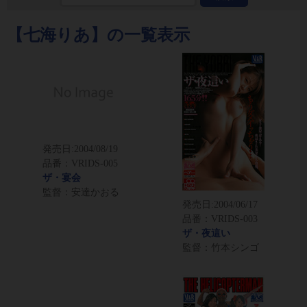
【七海りあ】の一覧表示
発売日:
2004/08/19
品番：VRIDS-005
ザ・宴会
監督：安達かおる
発売日:
2004/06/17
品番：VRIDS-003
ザ・夜這い
監督：竹本シンゴ