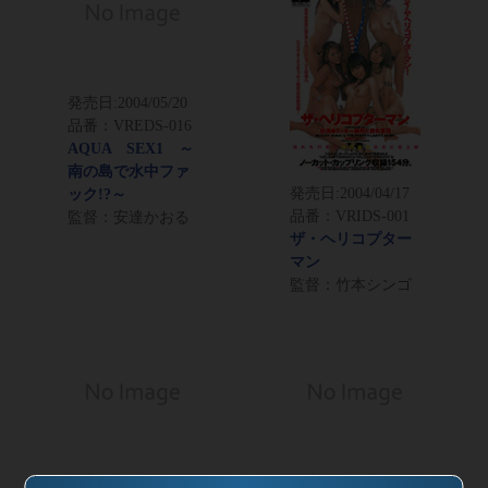
発売日:
2004/05/20
品番：VREDS-016
AQUA SEX1 ～
南の島で水中ファ
発売日:
2004/04/17
ック!?～
品番：VRIDS-001
監督：安達かおる
ザ・ヘリコプター
マン
監督：竹本シンゴ
発売日:
2004/02/18
発売日:
2003/12/21