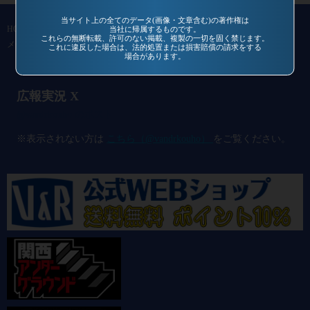
当サイト上の全てのデータ(画像・文章含む)の著作権は
HOME
作品一覧
過去作品
通信販売
コミュニティ
会社概要
当社に帰属するものです。
これらの無断転載、許可のない掲載、複製の一切を固く禁じます。
メールマガジン
お問い合わせ
これに違反した場合は、法的処置または損害賠償の請求をする
場合があります。
広報実況 X
@vandrkouho のポスト
※表示されない方は
こちら（@vandrkouho）
をご覧ください。