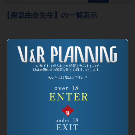
【保坂由奈先生】の一覧表示
発売日:
2004/04/17
このサイトは成人向けの情報を含みますので、
18歳未満の方の閲覧を固くお断りいたします。
品番：VREDS-009
あなたは18歳以上ですか？
麗しの家庭教師3
先生、おっぱい超
いいっス!
監督：カンパニー
松尾