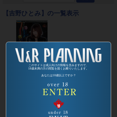
【吉野ひとみ】の一覧表示
このサイトは成人向けの情報を含みますので、
18歳未満の方の閲覧を固くお断りいたします。
あなたは18歳以上ですか？
発売日:
2003/11/24
品番：SP-678
トーキョーポルノ
Ｆｅｔｉｓｈショ
ウ
監督：沖田浩二