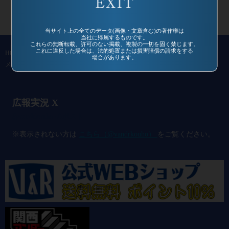
当サイト上の全てのデータ(画像・文章含む)の著作権は
当社に帰属するものです。
これらの無断転載、許可のない掲載、複製の一切を固く禁じます。
これに違反した場合は、法的処置または損害賠償の請求をする
HOME
作品一覧
過去作品
通信販売
コミュニティ
会社概要
場合があります。
メールマガジン
お問い合わせ
広報実況 X
@vandrkouho のポスト
※表示されない方は
こちら（@vandrkouho）
をご覧ください。