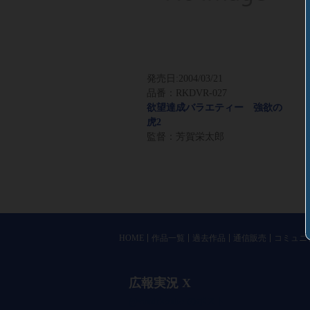
発売日:
2004/03/21
品番：RKDVR-027
欲望達成バラエティー 強欲の
虎2
監督：芳賀栄太郎
HOME
作品一覧
過去作品
通信販売
コミュニ
広報実況 X
@vandrkouho のポスト