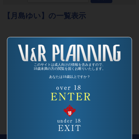
【月島ゆい】の一覧表示
このサイトは成人向けの情報を含みますので、
発売日:
2004/09/23
18歳未満の方の閲覧を固くお断りいたします。
品番：VSPDS-016
あなたは18歳以上ですか？
常夏ギャルズ 完
全密着!楽園リゾー
トセックス
監督：望月英吾