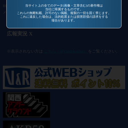
当サイト上の全てのデータ(画像・文章含む)の著作権は
HOME
作品一覧
過去作品
通信販売
コミュニティ
会社概要
当社に帰属するものです。
メールマガジン
お問い合わせ
これらの無断転載、許可のない掲載、複製の一切を固く禁じます。
これに違反した場合は、法的処置または損害賠償の請求をする
場合があります。
広報実況 X
@vandrkouho のポスト
※表示されない方は
こちら（@vandrkouho）
をご覧ください。