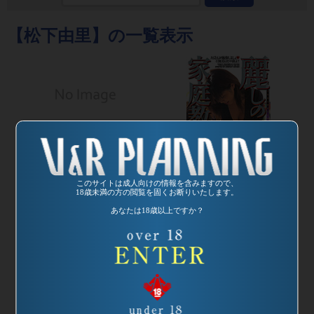
【松下由里】の一覧表示
発売日:
2004/05/20
品番：VREDS-023
麗しの家庭教師ス
このサイトは成人向けの情報を含みますので、
18歳未満の方の閲覧を固くお断りいたします。
ペシャル デカパ
あなたは18歳以上ですか？
イ先生乱れうちで
発売日:
1999/01/16
ございます
品番：SP-453
監督：カンパニー
麗しの家庭教師
松尾
先生、おっぱいそ
そるっス!
監督：カンパニー
松尾