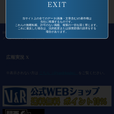
当サイト上の全てのデータ(画像・文章含む)の著作権は
当社に帰属するものです。
これらの無断転載、許可のない掲載、複製の一切を固く禁じます。
これに違反した場合は、法的処置または損害賠償の請求をする
場合があります。
HOME
作品一覧
過去作品
通信販売
コミュニティ
会社概要
メールマガジン
お問い合わせ
広報実況 X
@vandrkouho のポスト
※表示されない方は
こちら（@vandrkouho）
をご覧ください。