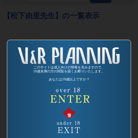
【松下由里先生】の一覧表示
発売日:
2004/04/17
このサイトは成人向けの情報を含みますので、
18歳未満の方の閲覧を固くお断りいたします。
品番：VREDS-010
あなたは18歳以上ですか？
麗しの家庭教師4
先生、おっぱいそ
そるっス!
監督：カンパニー
松尾