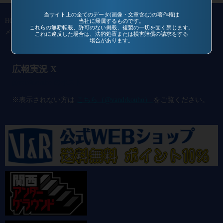
当サイト上の全てのデータ(画像・文章含む)の著作権は
HOME
作品一覧
過去作品
通信販売
コミュニティ
会社概要
当社に帰属するものです。
これらの無断転載、許可のない掲載、複製の一切を固く禁じます。
メールマガジン
お問い合わせ
これに違反した場合は、法的処置または損害賠償の請求をする
場合があります。
広報実況 X
@vandrkouho のポスト
※表示されない方は
こちら（@vandrkouho）
をご覧ください。