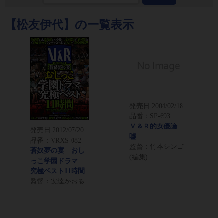
【松友伊代】の一覧表示
発売日:
2004/02/18
品番：SP-693
Ｖ＆Ｒ的女優論
発売日:
2012/07/20
嘘
品番：VRXS-082
監督：竹本シンゴ
蒼奴夢の宴 おし
(編集)
っこ学園ドラマ
究極ベスト11時間
監督：安達かおる