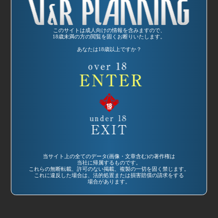
いいかげんにし
これでもか!? 蒼
ろ!? 蒼奴夢の
奴夢の宴 口内写
宴 愛と涙とワン
生大会
このサイトは成人向けの情報を含みますので、
タンスープの卒業
監督：安達かおる
18歳未満の方の閲覧を固くお断りいたします。
式
あなたは18歳以上ですか？
監督：安達かおる
発売日:
1987/09/24
発売日:
1987/02/15
品番：AS-156
品番：AS-145
当サイト上の全てのデータ(画像・文章含む)の著作権は
極めつけ・蒼奴夢
口内暴力 VOL.1
当社に帰属するものです。
これらの無断転載、許可のない掲載、複製の一切を固く禁じます。
の宴 暴力教室88
監督：編集：カン
これに違反した場合は、法的処置または損害賠償の請求をする
場合があります。
監督：安達かおる
パニー松尾