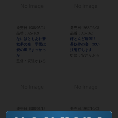
発売日:
1988/05/24
発売日:
1988/02/08
品番：AS-169
品番：AS-162
なにはともあれ蒼
ほとんど病気!?
奴夢の宴 学園は
蒼奴夢の宴 太い
愛の嵐でまっかっ
注射打ちます
か
監督：安達かおる
監督：安達かおる
発売日:
1988/01/15
発売日:
1987/10/03
品番：AS-160
品番：AS-157