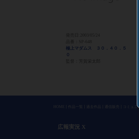
発売日:
2003/05/24
品番：SP-648
極上マダムス ３０．４０．５
０
監督：芳賀栄太郎
HOME
作品一覧
過去作品
通信販売
コミュニ
広報実況 X
@vandrkouho のポスト