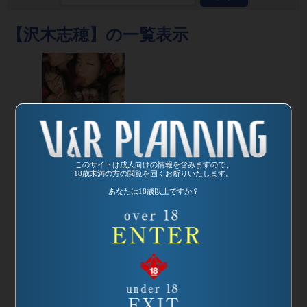
【沢木志穂】の一覧表示
このサイトは成人向けの情報を含みますので、
18歳未満の方の閲覧を固くお断りいたします。
あなたは18歳以上ですか？
発売日:
2002/08/21
品番：SP-613
口唇犯 Ｖer.２
監督：シンプル
SANO