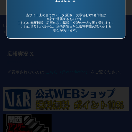
当サイト上の全てのデータ(画像・文章含む)の著作権は
当社に帰属するものです。
これらの無断転載、許可のない掲載、複製の一切を固く禁じます。
HOME
作品一覧
過去作品
通信販売
コミュニティ
会社概要
これに違反した場合は、法的処置または損害賠償の請求をする
場合があります。
メールマガジン
お問い合わせ
広報実況 X
@vandrkouho のポスト
※表示されない方は
こちら（@vandrkouho）
をご覧ください。