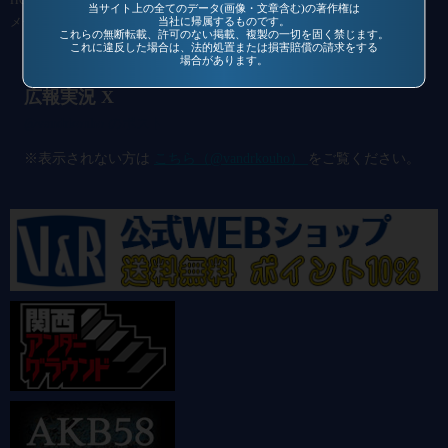
HOME
作品一覧
過去作品
通信販売
コミュニティ
会社概要
当サイト上の全てのデータ(画像・文章含む)の著作権は
メールマガジン
お問い合わせ
当社に帰属するものです。
これらの無断転載、許可のない掲載、複製の一切を固く禁じます。
これに違反した場合は、法的処置または損害賠償の請求をする
場合があります。
広報実況 X
@vandrkouho のポスト
※表示されない方は
こちら（@vandrkouho）
をご覧ください。