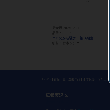
発売日:
2003/10/21
品番：SP-671
エロのから騒ぎ 第３期生
監督：竹本シンゴ
HOME
作品一覧
過去作品
通信販売
コミュニ
広報実況 X
@vandrkouho のポスト