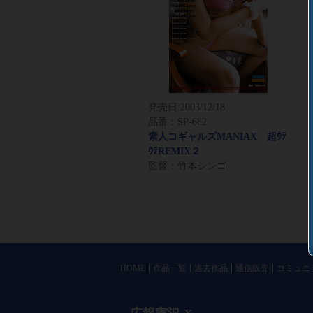
発売日:
2003/12/18
品番：SP-682
素人コギャルズMANIAX 超ｳﾃ
ｳﾃREMIX２
監督：竹本シンゴ
HOME
作品一覧
過去作品
通信販売
コミュニ