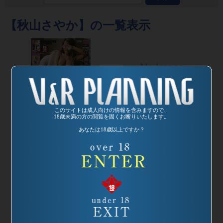
【秋山さやか】の一覧表示
発売日:
2000/09/18
このサイトは成人向けの情報を含みますので、
18歳未満の方の閲覧を固くお断りいたします。
品番：SP-512
素人コギャルズ
あなたは18歳以上ですか？
発売日:
2004/04/17
MANIAX2
品番：VREDS-013
監督：竹本シンゴ
素人コギャルズ
MANIAX2
監督：竹本シンゴ