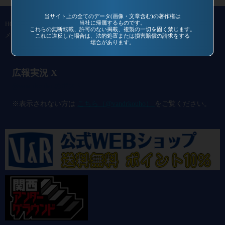
当サイト上の全てのデータ(画像・文章含む)の著作権は
当社に帰属するものです。
HOME
作品一覧
過去作品
通信販売
コミュニティ
会社概要
これらの無断転載、許可のない掲載、複製の一切を固く禁じます。
メールマガジン
お問い合わせ
これに違反した場合は、法的処置または損害賠償の請求をする
場合があります。
広報実況 X
@vandrkouho のポスト
※表示されない方は
こちら（@vandrkouho）
をご覧ください。