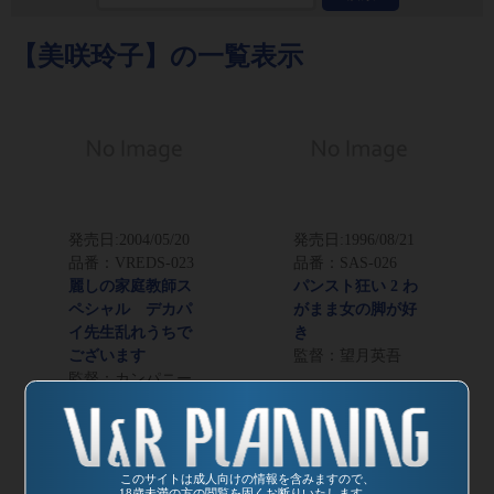
【美咲玲子】の一覧表示
発売日:
2004/05/20
発売日:
1996/08/21
品番：VREDS-023
品番：SAS-026
麗しの家庭教師ス
パンスト狂い 2 わ
ペシャル デカパ
がまま女の脚が好
イ先生乱れうちで
き
ございます
監督：望月英吾
監督：カンパニー
松尾
このサイトは成人向けの情報を含みますので、
18歳未満の方の閲覧を固くお断りいたします。