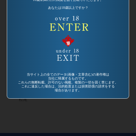
あなたは18歳以上ですか？
発売日:
1996/07/12
品番：SP-357
麗しのキャンペー
ンガール3 私、ナ
当サイト上の全てのデータ(画像・文章含む)の著作権は
当社に帰属するものです。
ンでもいいんです
これらの無断転載、許可のない掲載、複製の一切を固く禁じます。
う・・・!!
これに違反した場合は、法的処置または損害賠償の請求をする
場合があります。
監督：カンパニー
松尾