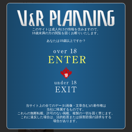
発売日:
2002/08/21
発売日:
2002/07/21
このサイトは成人向けの情報を含みますので、
18歳未満の方の閲覧を固くお断りいたします。
品番：DVDVR-
品番：DVDVR-
あなたは18歳以上ですか？
1030
1027
デカP!2
超麗しの家庭教師
監督：金博之
監督：カンパニー
松尾
当サイト上の全てのデータ(画像・文章含む)の著作権は
当社に帰属するものです。
これらの無断転載、許可のない掲載、複製の一切を固く禁じます。
これに違反した場合は、法的処置または損害賠償の請求をする
場合があります。