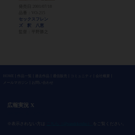
発売日:
2001/07/18
品番：VO-215
セックスフレン
ズ 釈 八恵
監督：平野勝之
HOME
作品一覧
過去作品
通信販売
コミュニティ
会社概要
メールマガジン
お問い合わせ
広報実況 X
@vandrkouho のポスト
※表示されない方は
こちら（@vandrkouho）
をご覧ください。