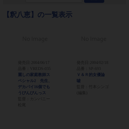
【釈八恵】の一覧表示
発売日:
2004/06/17
発売日:
2004/02/18
品番：VREDS-035
品番：SP-693
麗しの家庭教師ス
Ｖ＆Ｒ的女優論
ペシャル2 先生、
嘘
デカパイ16個でも
監督：竹本シンゴ
うびんびんっス
(編集)
監督：カンパニー
松尾