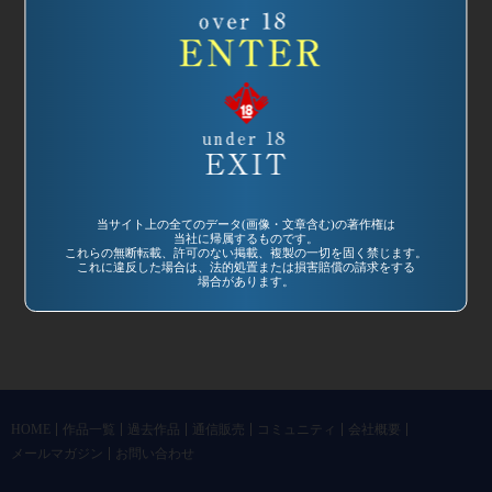
発売日:
2000/09/15
品番：SP-511
麗しの家庭教師 ス
ペシャル デカパ
イ先生乱れうちで
ございます
当サイト上の全てのデータ(画像・文章含む)の著作権は
当社に帰属するものです。
監督：カンパニー
これらの無断転載、許可のない掲載、複製の一切を固く禁じます。
これに違反した場合は、法的処置または損害賠償の請求をする
松尾
場合があります。
HOME
作品一覧
過去作品
通信販売
コミュニティ
会社概要
メールマガジン
お問い合わせ