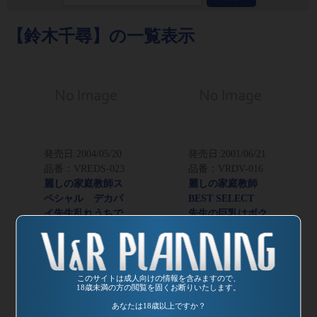
【鈴木千尋】の一覧表示
発売日:
2004/05/20
発売日:
2001/06/21
品番：VREDS-023
品番：VRDV-016
麗しの家庭教師ス
麗しの家庭教師
ペシャル デカパ
BEST SELECT
イ先生乱れうちで
先生の巨乳はボク
ございます
のもの
監督：カンパニー
監督：カンパニー
松尾
松尾
このサイトは成人向けの情報を含みますので、
18歳未満の方の閲覧を固くお断りいたします。
あなたは18歳以上ですか？