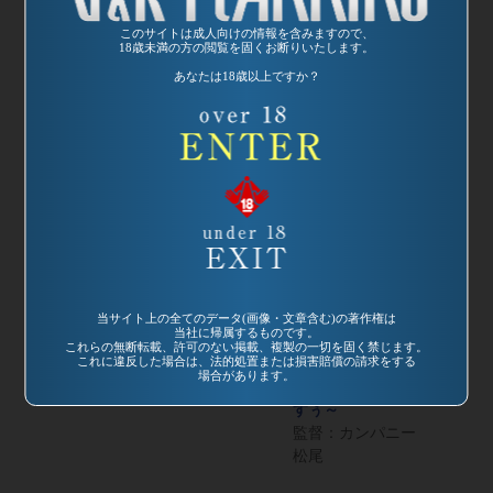
このサイトは成人向けの情報を含みますので、
18歳未満の方の閲覧を固くお断りいたします。
あなたは18歳以上ですか？
発売日:
2002/01/21
品番：VRDV-022
麗しのキャンペー
ンガール パーフ
ェクト(2枚組)
発売日:
2001/02/15
監督：カンパニー
品番：SP-531
松尾
麗しのキャンペー
当サイト上の全てのデータ(画像・文章含む)の著作権は
当社に帰属するものです。
ンガール10 アソ
これらの無断転載、許可のない掲載、複製の一切を固く禁じます。
これに違反した場合は、法的処置または損害賠償の請求をする
コのハミ毛がチク
場合があります。
チクしちゃうんで
すぅ～
監督：カンパニー
松尾