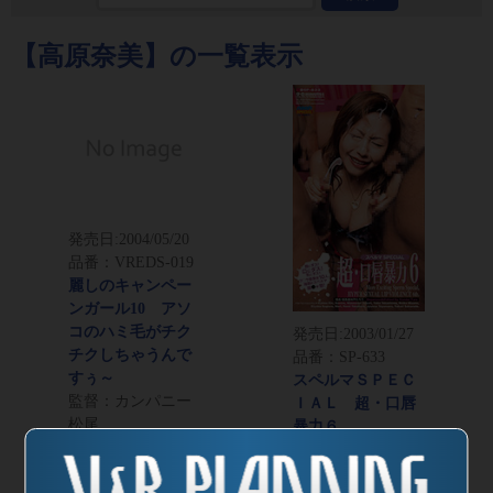
【高原奈美】の一覧表示
発売日:
2004/05/20
品番：VREDS-019
麗しのキャンペー
ンガール10 アソ
コのハミ毛がチク
発売日:
2003/01/27
チクしちゃうんで
品番：SP-633
すぅ～
スペルマＳＰＥＣ
監督：カンパニー
ＩＡＬ 超・口唇
松尾
暴力６
監督：神戸たろう
（編集）