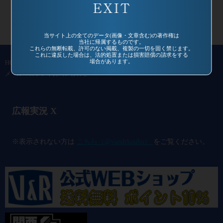
当サイト上の全てのデータ(画像・文章含む)の著作権は
当社に帰属するものです。
これらの無断転載、許可のない掲載、複製の一切を固く禁じます。
これに違反した場合は、法的処置または損害賠償の請求をする
場合があります。
HOME
作品一覧
過去作品
通信販売
コミュニティ
会社概要
メールマガジン
お問い合わせ
広報実況 X
@vandrkouho のポスト
※表示されない方は
こちら（@vandrkouho）
をご覧ください。