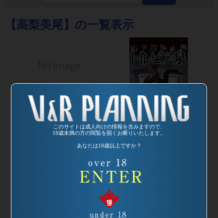
【高梨美尾】の一覧表示
発売日:
2004/08/19
品番：VREDS-040
私を便器にして下
このサイトは成人向けの情報を含みますので、
18歳未満の方の閲覧を固くお断りいたします。
さい
あなたは18歳以上ですか？
監督：テンプルす
発売日:
2004/01/24
わ
品番：SP-691
トイレビアの泉
～私を便器にして
下さい～
監督：テンプルす
わ