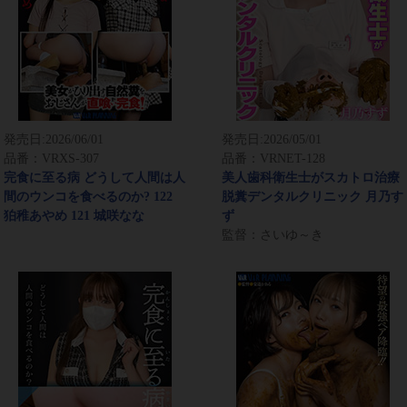
発売日:
2026/06/01
発売日:
2026/05/01
品番：VRXS-307
品番：VRNET-128
完食に至る病 どうして人間は人
美人歯科衛生士がスカトロ治療
間のウンコを食べるのか? 122
脱糞デンタルクリニック 月乃す
狛稚あやめ 121 城咲なな
ず
監督：さいゆ～き