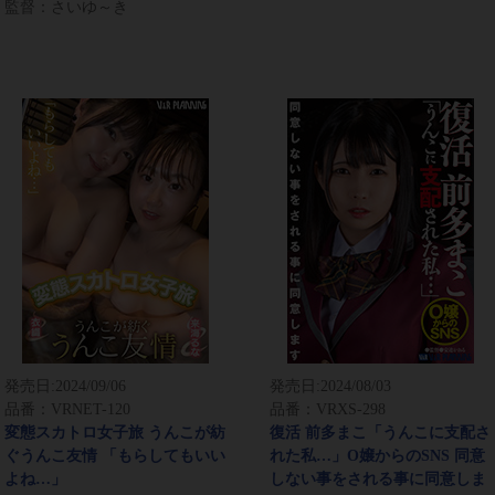
監督：さいゆ～き
発売日:
2024/09/06
発売日:
2024/08/03
品番：VRNET-120
品番：VRXS-298
変態スカトロ女子旅 うんこが紡
復活 前多まこ「うんこに支配さ
ぐうんこ友情 「もらしてもいい
れた私…」O嬢からのSNS 同意
よね…」
しない事をされる事に同意しま