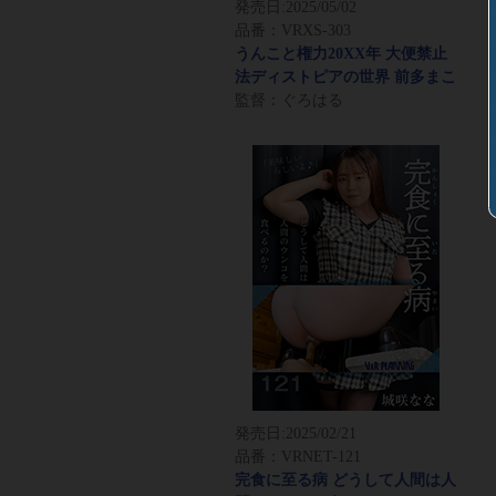
発売日:
2025/05/02
品番：VRXS-303
うんこと権力20XX年 大便禁止
法ディストピアの世界 前多まこ
監督：ぐろはる
発売日:
2025/02/21
品番：VRNET-121
完食に至る病 どうして人間は人