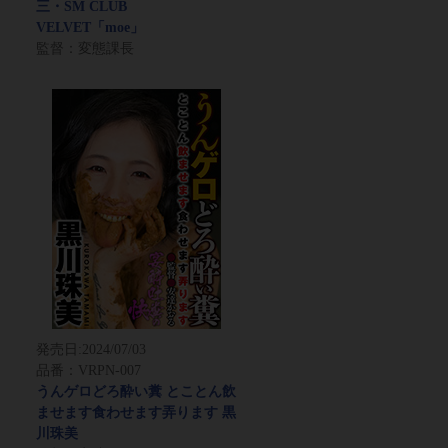
三・SM CLUB
VELVET「moe」
監督：変態課長
発売日:
2024/07/03
品番：VRPN-007
うんゲロどろ酔い糞 とことん飲
ませます食わせます弄ります 黒
川珠美