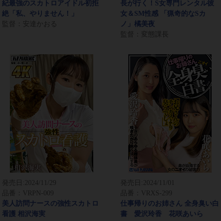
紀最強のスカトロアイドル初拒
長が行く！S女専門レンタル彼
絶「私、やりません！」
女＆SM性感 「猟奇的なSカ
監督：安達かおる
ノ」橘美夜
監督：変態課長
発売日:
2024/11/29
発売日:
2024/11/01
品番：VRPN-009
品番：VRXS-299
美人訪問ナースの強性スカトロ
仕事帰りのお姉さん 全身臭い白
看護 相沢海実
書 愛沢玲香 花咲あいら