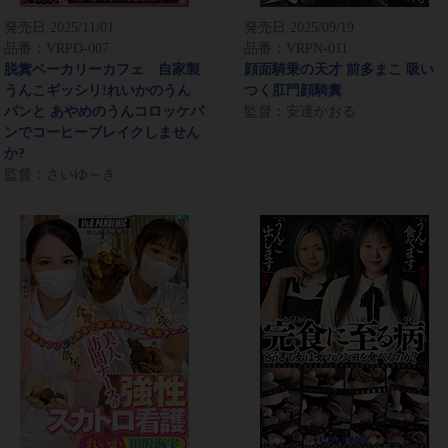
発売日:
2025/11/01
発売日:
2025/09/19
品番：VRPD-007
品番：VRPN-011
脱糞ベーカリーカフェ 自家製
顔面騎乗の天才 前多まこ 吸い
うんこギッシリ!れいかのうん
つく肛門顔騎糞
パンと あやめのうんコロッケパ
監督：安達かおる
ンでコーヒーブレイクしません
か?
監督：さいゆ～き