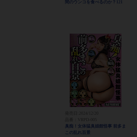
間のウンコを食べるのか？121
発売日:
2024/12/20
品番：VRPD-005
臭痴！女体猛臭娼館怪事 前多ま
この乱れ百景