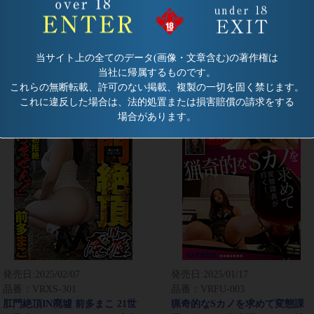
発売日:
2025/05/01
発売日:
2025/04/09
品番：VRXS-302
品番：VRNET-123
V&Rカタログ大全集 2021年10
バイト帰りの女子大生 全身臭い
月～2024年10月発売
白書 月乃すず
当サイト上の全てのデータ(画像・文章含む)の著作権は
当社に帰属するものです。
これらの無断転載、許可のない掲載、複製の一切を固く禁じます。
これに違反した場合は、法的処置または損害賠償の請求をする
場合があります。
発売日:
2025/02/07
発売日:
2025/01/17
品番：VRXS-301
品番：VRFU-003
肛門絶頂IN廃墟 前多まこ 21世
猟奇的なSカノを求めて変態課