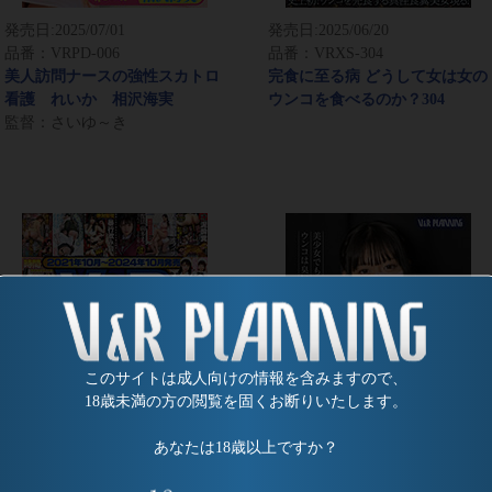
発売日:
2025/07/01
発売日:
2025/06/20
品番：VRPD-006
品番：VRXS-304
美人訪問ナースの強性スカトロ
完食に至る病 どうして女は女の
看護 れいか 相沢海実
ウンコを食べるのか？304
監督：さいゆ～き
このサイトは成人向けの情報を含みますので、
18歳未満の方の閲覧を固くお断りいたします。
あなたは18歳以上ですか？