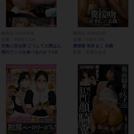
発売日:
2026/03/06
発売日:
2026/02/06
品番：VRNET-126
品番：VRXS-305
完食に至る病 どうして人間は人
糞接吻 前多まこ 衣織
間のウンコを食べるのか？126
監督：安達かおる