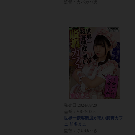
監督：カバカバ男
発売日:
2024/09/29
品番：VRPN-008
世界一接客態度が悪い脱糞カフ
ェ 前多まこ
監督：さいゆ～き