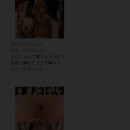
発売日:
2026/04/10
品番：VRNET-127
うんこ そして糞フェラ そして
お尻に挿れて そして喰らう
監督：安達かおる