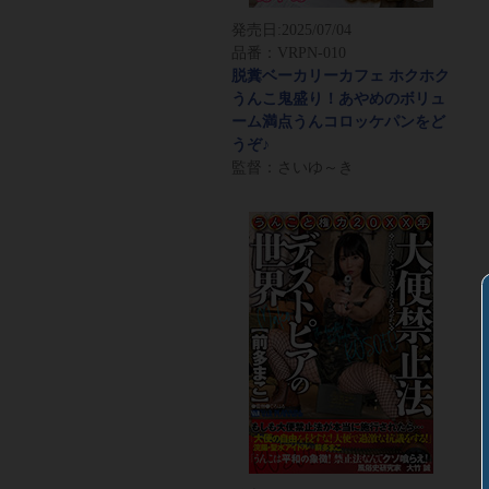
発売日:
2025/07/04
品番：VRPN-010
脱糞ベーカリーカフェ ホクホク
うんこ鬼盛り！あやめのボリュ
ーム満点うんコロッケパンをど
うぞ♪
監督：さいゆ～き