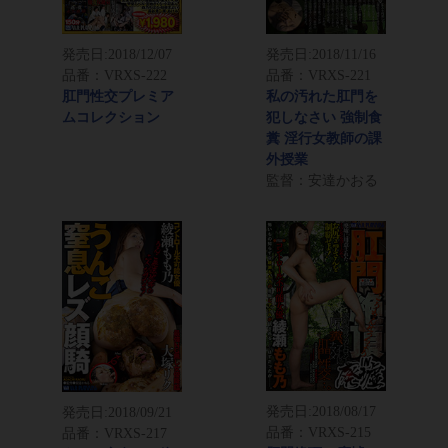
発売日:
2018/12/07
発売日:
2018/11/16
品番：VRXS-222
品番：VRXS-221
肛門性交プレミア
私の汚れた肛門を
ムコレクション
犯しなさい 強制食
糞 淫行女教師の課
外授業
監督：安達かおる
発売日:
2018/08/17
発売日:
2018/09/21
品番：VRXS-215
品番：VRXS-217