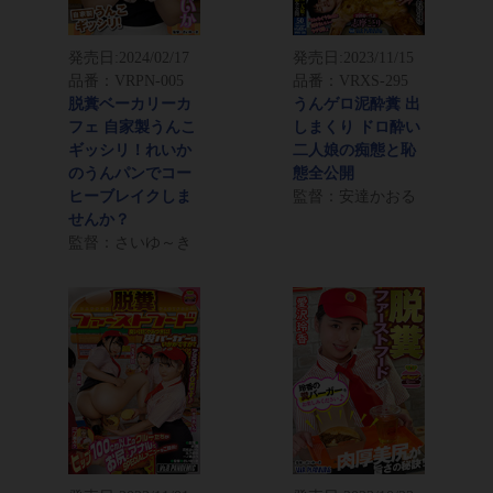
発売日:
2024/02/17
発売日:
2023/11/15
品番：VRPN-005
品番：VRXS-295
脱糞ベーカリーカ
うんゲロ泥酔糞 出
フェ 自家製うんこ
しまくり ドロ酔い
ギッシリ！れいか
二人娘の痴態と恥
のうんパンでコー
態全公開
ヒーブレイクしま
監督：安達かおる
せんか？
監督：さいゆ～き