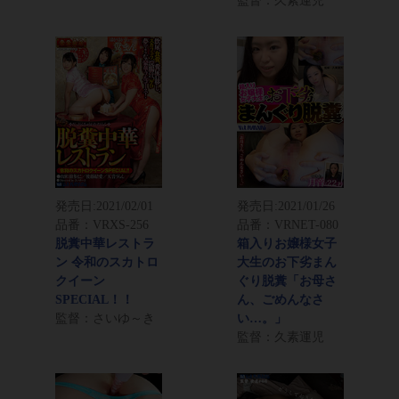
監督：久素運児
発売日:
2021/02/01
発売日:
2021/01/26
品番：VRXS-256
品番：VRNET-080
脱糞中華レストラ
箱入りお嬢様女子
ン 令和のスカトロ
大生のお下劣まん
クイーン
ぐり脱糞「お母さ
SPECIAL！！
ん、ごめんなさ
監督：さいゆ～き
い…。」
監督：久素運児