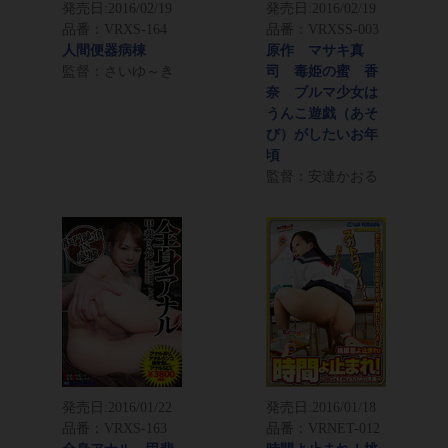
発売日:
2016/02/19
発売日:
2016/02/19
品番：VRXS-164
品番：VRXSS-003
人間便器病棟
原作 マサキ真
監督：さいゆ～き
司 毒姫の蜜 香
奈 ブルマ少女は
うんこ遊戯（あそ
び）がしたいお年
頃
監督：安達かおる
発売日:
2016/01/22
発売日:
2016/01/18
品番：VRXS-163
品番：VRNET-012