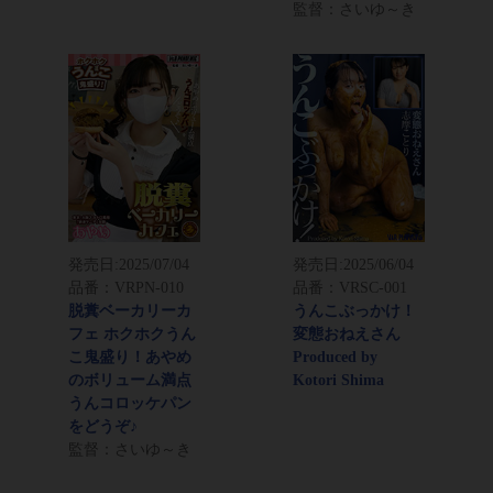
監督：さいゆ～き
発売日:
2025/07/04
発売日:
2025/06/04
品番：VRPN-010
品番：VRSC-001
脱糞ベーカリーカ
うんこぶっかけ！
フェ ホクホクうん
変態おねえさん
こ鬼盛り！あやめ
Produced by
のボリューム満点
Kotori Shima
うんコロッケパン
をどうぞ♪
監督：さいゆ～き