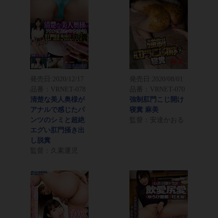
発売日:
2020/12/17
発売日:
2020/08/01
品番：VRNET-078
品番：VRNET-070
清楚な美人奥様が
強制肛門こじ開け
アナルで感じたパ
寝糞 麻美
ンツのシミと超絶
監督：安達かおる
エグい肛門掻き出
し脱糞
監督：久素運児