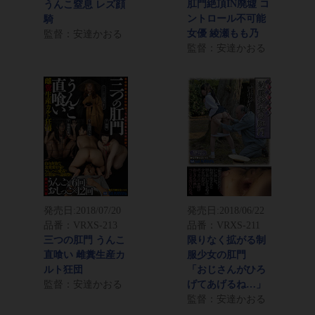
肛門絶頂IN廃墟 コ
うんこ窒息 レズ顔
ントロール不可能
騎
女優 綾瀬もも乃
監督：安達かおる
監督：安達かおる
発売日:
2018/07/20
発売日:
2018/06/22
品番：VRXS-213
品番：VRXS-211
三つの肛門 うんこ
限りなく拡がる制
直喰い 雌糞生産カ
服少女の肛門
ルト狂団
「おじさんがひろ
監督：安達かおる
げてあげるね…」
監督：安達かおる