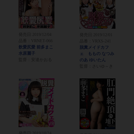
発売日:
2019/12/04
発売日:
2019/12/01
品番：VRNET-066
品番：VRXS-241
飲愛尻愛 前多まこ
脱糞メイドカフ
水原麗子
ェ ももの なつみ
監督：安達かおる
のあ ゆいたん
監督：さいゆ～き
発売日:
2019/10/24