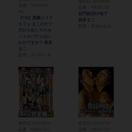
発売日:
2019/09/01
品番：VRXSVR-
品番：VRXS-238
002
肛門絶頂IN地下
【VR】脱糞メイド
前多まこ
カフェ まこのケツ
監督：安達かおる
穴ひり出しマスカ
ットロパフェはい
かがですか？ 前多
まこ
監督：さいゆ～き
発売日:
2019/08/01
発売日:
2019/07/01
品番：VRXS-237
品番：VRXS-235