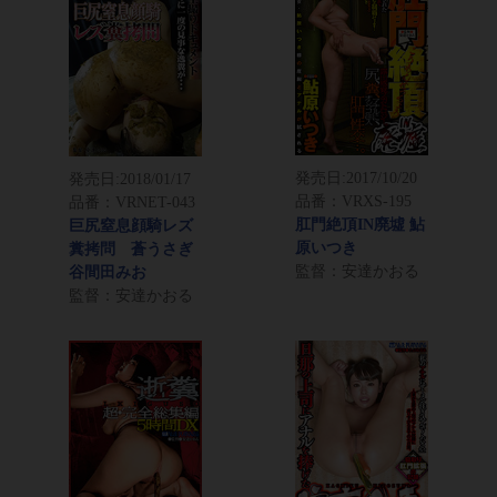
発売日:
2017/10/20
発売日:
2018/01/17
品番：VRXS-195
品番：VRNET-043
肛門絶頂IN廃墟 鮎
巨尻窒息顔騎レズ
原いつき
糞拷問 蒼うさぎ
監督：安達かおる
谷間田みお
監督：安達かおる