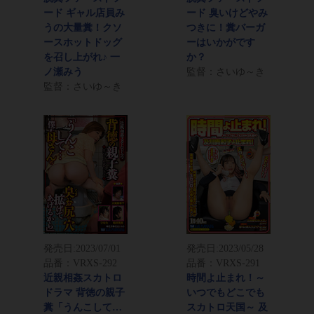
ード ギャル店員み
ード 臭いけどやみ
うの大量糞！クソ
つきに！糞バーガ
ースホットドッグ
ーはいかがです
を召し上がれ♪ 一
か？
ノ瀬みう
監督：さいゆ～き
監督：さいゆ～き
発売日:
2023/07/01
発売日:
2023/05/28
品番：VRXS-292
品番：VRXS-291
近親相姦スカトロ
時間よ止まれ！～
ドラマ 背徳の親子
いつでもどこでも
糞「うんこして…
スカトロ天国～ 及