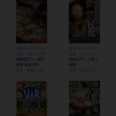
発売日:
2019/01/18
発売日:
2019/01/18
品番：VRNET-052
品番：VRXS-225
強制肛門こじ開け
強制肛門こじ開け
寝糞 高坂乃亜
寝糞
監督：安達かおる
監督：安達かおる