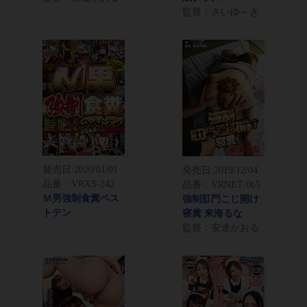
監督：さいゆ～き
発売日:
2020/01/01
発売日:
2019/12/04
品番：VRXS-242
品番：VRNET-065
Ｍ男強制食糞ベス
強制肛門こじ開け
トテン
寝糞 来海るな
監督：安達かおる