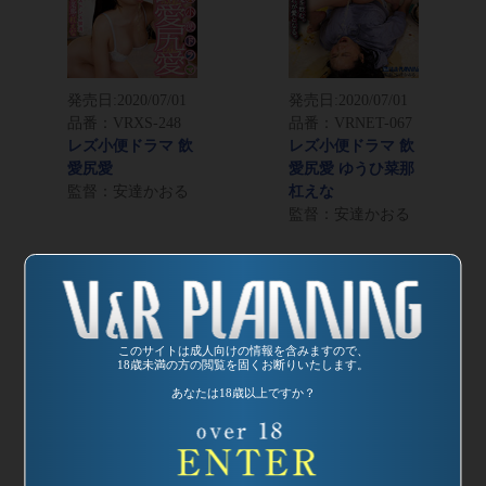
発売日:
2020/07/01
発売日:
2020/07/01
品番：VRXS-248
品番：VRNET-067
レズ小便ドラマ 飲
レズ小便ドラマ 飲
愛尻愛
愛尻愛 ゆうひ菜那
監督：安達かおる
杠えな
監督：安達かおる
このサイトは成人向けの情報を含みますので、
18歳未満の方の閲覧を固くお断りいたします。
あなたは18歳以上ですか？
発売日:
2020/04/01
発売日:
2020/07/01