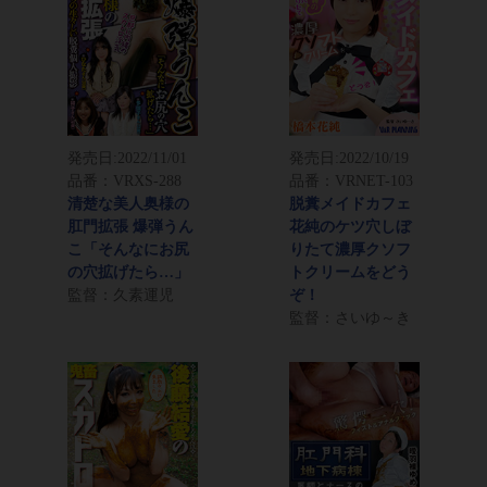
発売日:
2022/11/01
発売日:
2022/10/19
品番：VRXS-288
品番：VRNET-103
清楚な美人奥様の
脱糞メイドカフェ
肛門拡張 爆弾うん
花純のケツ穴しぼ
こ「そんなにお尻
りたて濃厚クソフ
の穴拡げたら…」
トクリームをどう
監督：久素運児
ぞ！
監督：さいゆ～き