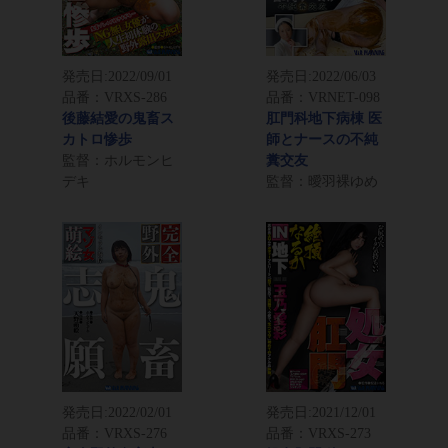
発売日:
2022/09/01
発売日:
2022/06/03
品番：VRXS-286
品番：VRNET-098
後藤結愛の鬼畜ス
肛門科地下病棟 医
カトロ惨歩
師とナースの不純
監督：ホルモンヒ
糞交友
デキ
監督：曖羽裸ゆめ
発売日:
2022/02/01
発売日:
2021/12/01
品番：VRXS-276
品番：VRXS-273