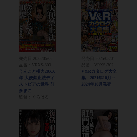
発売日:
2025/05/02
発売日:
2025/05/01
品番：VRXS-303
品番：VRXS-302
うんこと権力20XX
V&Rカタログ大全
年 大便禁止法ディ
集 2021年10月～
ストピアの世界 前
2024年10月発売
多まこ
監督：ぐろはる