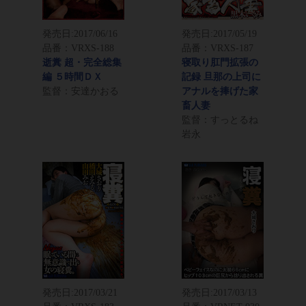
発売日:
2017/06/16
発売日:
2017/05/19
品番：VRXS-188
品番：VRXS-187
逝糞 超・完全総集
寝取り肛門拡張の
編 ５時間ＤＸ
記録 旦那の上司に
監督：安達かおる
アナルを捧げた家
畜人妻
監督：すっとるね
岩永
発売日:
2017/03/21
発売日:
2017/03/13