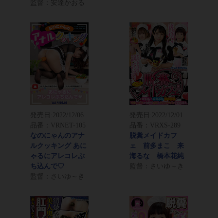
監督：安達かおる
発売日:
2022/12/06
発売日:
2022/12/01
品番：VRNET-105
品番：VRXS-289
なのにゃんのアナ
脱糞メイドカフ
ルクッキング あに
ェ 前多まこ 来
ゃるにアレコレぶ
海るな 橋本花純
ち込んで♡
監督：さいゆ～き
監督：さいゆ～き