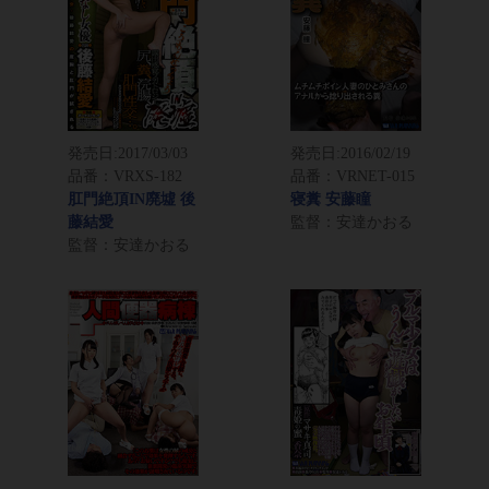
発売日:
2017/03/03
発売日:
2016/02/19
品番：VRXS-182
品番：VRNET-015
肛門絶頂IN廃墟 後
寝糞 安藤瞳
藤結愛
監督：安達かおる
監督：安達かおる