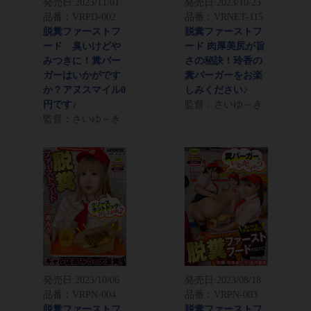
発売日:
2023/11/01
発売日:
2023/10/23
品番：VRPD-002
品番：VRNET-115
脱糞ファーストフ
脱糞ファーストフ
ード 臭いけどや
ード 肉厚美尻が旨
みつきに！糞バー
さの秘訣！玲香の
ガーはいかがです
糞バーガーをお楽
か？アヌスマイル0
しみください♪
円です♪
監督：さいゆ～き
監督：さいゆ～き
発売日:
2023/10/06
発売日:
2023/08/18
品番：VRPN-004
品番：VRPN-003
脱糞ファーストフ
脱糞ファーストフ