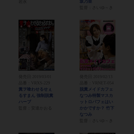
坂乃亜
岩永
監督：さいゆ～き
発売日:
2019/03/01
発売日:
2019/02/13
品番：VRXS-229
品番：VRNET-054
糞ヲ喰わせるせぇ
脱糞メイドカフェ
るすまん 強制脱糞
なつみ特製マスカ
ハーブ
ットロパフェはい
監督：安達かおる
かかですか？ 竹下
なつみ
監督：さいゆ～き