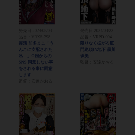
発売日:
2024/08/03
発売日:
2024/03/22
品番：VRXS-298
品番：VRPD-004
復活 前多まこ「う
限りなく拡がる肛
んこに支配された
門絶頂IN地下 黒川
私…」O嬢からの
珠美
SNS 同意しない事
監督：安達かおる
をされる事に同意
します
監督：安達かおる