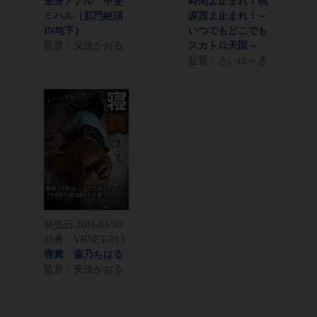
全身アナル 甲斐
時間よ止まれ！桃
ミハル（肛門絶頂
原茜よ止まれ！～
IN地下）
いつでもどこでも
監督：安達かおる
スカトロ天国～
監督：さいゆ～き
発売日:
2016/01/18
品番：VRNET-013
寝糞 森乃ちはる
監督：安達かおる