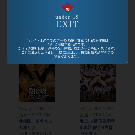
品番：VRXS-245
品番：VRNET-068
原作 マサキ真司
妄想うんこ劇場 序
「毒姫の蜜 れな」
章 潜入！池袋！ス
パンツ脱糞 ランド
カトロ伝説 SMク
セル少女の誘惑
ラブエルドラド～
監督：安達かおる
徳井唯
監督：八神レイ
当サイト上の全てのデータ(画像・文章含む)の著作権は
当社に帰属するものです。
これらの無断転載、許可のない掲載、複製の一切を固く禁じます。
これに違反した場合は、法的処置または損害賠償の請求をする
場合があります。
発売日:
2020/03/01
発売日:
2020/02/01
品番：VRXS-244
品番：VRXS-243
糞接吻 前多まこ
私立 人間便器学院
大塚リク
Ⅱ 絶対服従M男育
監督：安達かおる
成クラス