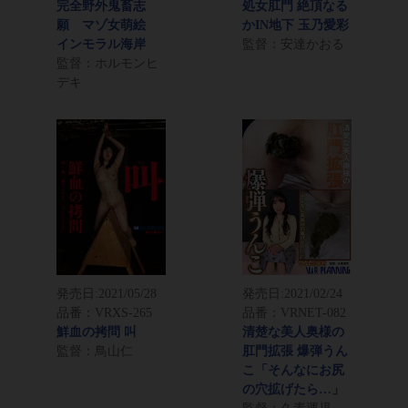
完全野外鬼畜志
処女肛門 絶頂なる
願 マゾ女萌絵
かIN地下 玉乃愛彩
インモラル海岸
監督：安達かおる
監督：ホルモンヒ
デキ
発売日:
2021/05/28
発売日:
2021/02/24
品番：VRXS-265
品番：VRNET-082
鮮血の拷問 叫
清楚な美人奥様の
監督：鳥山仁
肛門拡張 爆弾うん
こ「そんなにお尻
の穴拡げたら…」