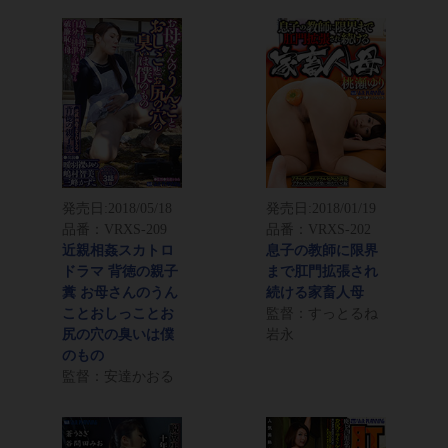
発売日:
2018/05/18
発売日:
2018/01/19
品番：VRXS-209
品番：VRXS-202
近親相姦スカトロ
息子の教師に限界
ドラマ 背徳の親子
まで肛門拡張され
糞 お母さんのうん
続ける家畜人母
ことおしっことお
監督：すっとるね
尻の穴の臭いは僕
岩永
のもの
監督：安達かおる