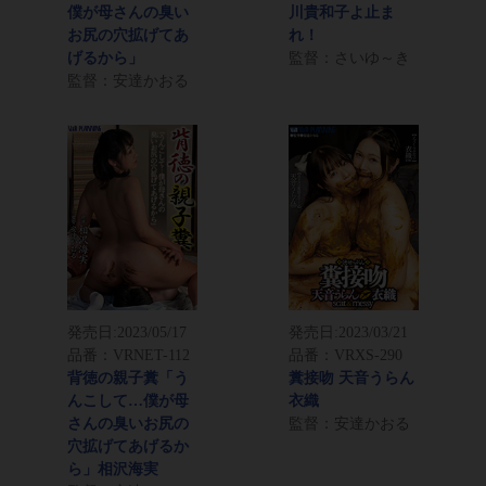
僕が母さんの臭い
川貴和子よ止ま
お尻の穴拡げてあ
れ！
げるから」
監督：さいゆ～き
監督：安達かおる
発売日:
2023/05/17
発売日:
2023/03/21
品番：VRNET-112
品番：VRXS-290
背徳の親子糞「う
糞接吻 天音うらん
んこして…僕が母
衣織
さんの臭いお尻の
監督：安達かおる
穴拡げてあげるか
ら」相沢海実