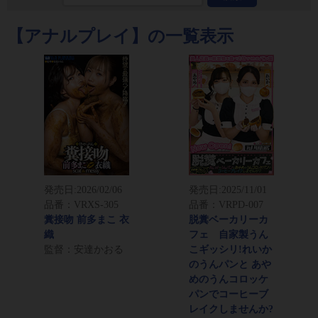
【アナルプレイ】の一覧表示
発売日:
2026/02/06
発売日:
2025/11/01
品番：VRXS-305
品番：VRPD-007
糞接吻 前多まこ 衣
脱糞ベーカリーカ
織
フェ 自家製うん
監督：安達かおる
こギッシリ!れいか
のうんパンと あや
めのうんコロッケ
パンでコーヒーブ
レイクしませんか?