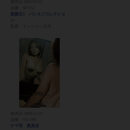
発売日:
2001/07/15
品番：SP-552
面接王3 パンスジコレクショ
ン
監督：インジャン古河
発売日:
2000/11/18
品番：VO-209
ナマ写 高見涼