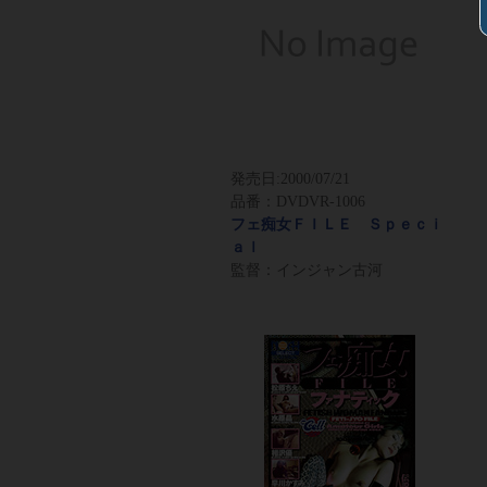
発売日:
2000/07/21
品番：DVDVR-1006
フェ痴女ＦＩＬＥ Ｓｐｅｃｉ
ａｌ
監督：インジャン古河