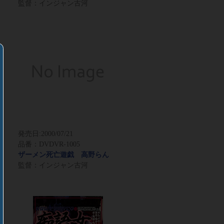
監督：インジャン古河
発売日:
2000/07/21
品番：DVDVR-1005
ザーメン死亡遊戯 高野らん
監督：インジャン古河