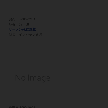
発売日:
2000/02/24
品番：SP-488
ザーメン死亡遊戯
監督：インジャン古河
発売日:
1999/10/24