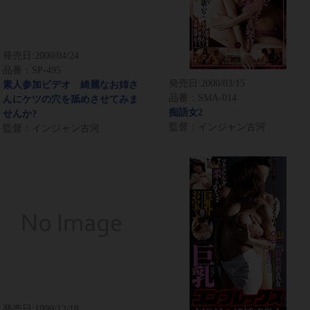
発売日:
2000/04/24
品番：SP-495
発売日:
2000/03/15
素人参加ビデオ 綺麗なお姉さ
品番：SMA-014
んにケツの穴を舐めさせてみま
痴語女2
せんか?
監督：インジャン古河
監督：インジャン古河
発売日:
1999/12/18