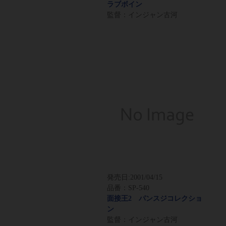
ラブボイン
監督：インジャン古河
発売日:
2001/04/15
品番：SP-540
面接王2 パンスジコレクショ
ン
監督：インジャン古河