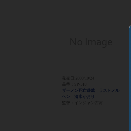
発売日:
2000/10/24
品番：SP-518
ザーメン死亡遊戯 ラストメル
ヘン 清水かおり
監督：インジャン古河