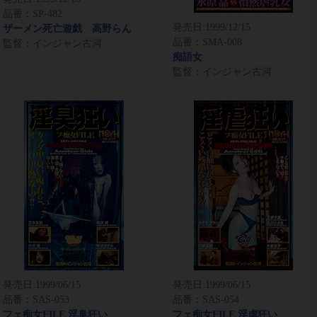
品番：SP-482
発売日:
1999/12/15
ザーメン死亡遊戯 高野らん
品番：SMA-008
監督：インジャン古河
痴語女
監督：インジャン古河
発売日:
1999/06/15
発売日:
1999/06/15
品番：SAS-053
品番：SAS-054
フェ痴女FILE 淫臭狂い
フェ痴女FILE 淫虐狂い