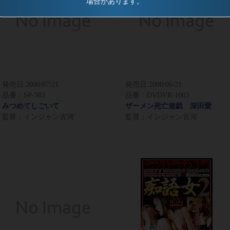
場合があります。
発売日:
2000/07/21
発売日:
2000/06/21
品番：SP-503
品番：DVDVR-1003
みつめてしごいて
ザーメン死亡遊戯 深田愛
監督：インジャン古河
監督：インジャン古河