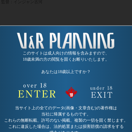
監督：インジャン古河
このサイトは成人向けの情報を含みますので、
18歳未満の方の閲覧を固くお断りいたします。
あなたは18歳以上ですか？
発売日:
2000/10/18
発売日:
2000/09/12
品番：SP-516
品番：SP-510
面接王 パンスジコレクション
私のアソコは菜食主義(ベジタ
監督：インジャン古河
リアン) 豊丸純菜
監督：インジャン古河
当サイト上の全てのデータ(画像・文章含む)の著作権は
当社に帰属するものです。
これらの無断転載、許可のない掲載、複製の一切を固く禁じます。
これに違反した場合は、法的処置または損害賠償の請求をする