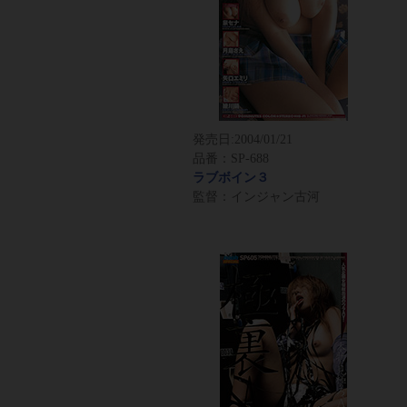
発売日:
2004/01/21
品番：SP-688
ラブボイン３
監督：インジャン古河