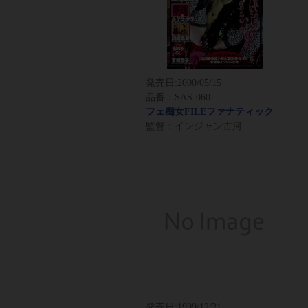
発売日:
2000/05/15
品番：SAS-060
フェ痴女FILEファナティック
監督：インジャン古河
発売日:
1999/12/21