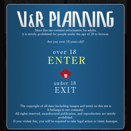
Since this site contains information for adults,
it is strictly prohibited for people under the age of 20 to browse.
Product number：SMD-006
Product number：AS-150
Are you over 18 years old?
世界残酷原色図鑑 デスファイ
性熟鬼 亜里沙
ル 裸者と死者
The copyright of all data (including images and texts) on this site is
It belongs to our company.
All rights reserved, unauthorized publication, and reproduction are strictly
prohibited.
If you violate this, you will be required to take legal action or claim damages.