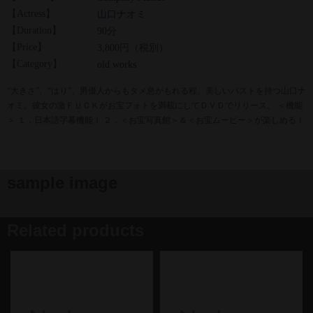
【Actress】
山口ナオミ
【Duration】
90分
【Price】
3,800円（税別）
【Category】
old works
“大きさ”、“はり”、男優人からもタメ息がもれる程、美しいバストを持つ山口ナ
オミ。彼女の激ＦＵＣＫがお宝フォトを満載にしてＤＶＤでリリース。 ＜機能
＞ １．日本語字幕機能！ ２．＜お宝写真館＞＆＜お宝ムービー＞が楽しめる！
sample image
Related products