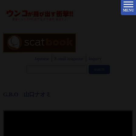
MENU
Japanese
E-mail magazine
Inquiry
G.B.O 山口ナオミ