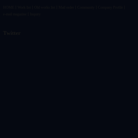
HOME
Work list
Old works list
Mail order
Community
Company Profile
e-mail magazine
Inquiry
Twitter
@vandrkouhoさんのツイート