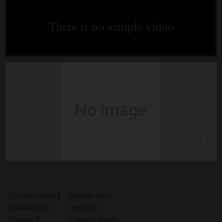
There is no sample video
【Product number】
DVDVR-1004
【Release date】
2000/06/21
【Director】
Company Matsuo