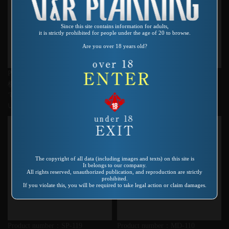
Since this site contains information for adults,
it is strictly prohibited for people under the age of 20 to browse.
Are you over 18 years old?
Product number：SP-237
Product number：RKDVR-028
横浜の奥さん、どぉーんと突い
HIT 妻 7
てやらぁ・・・一本手合わせ願
います
The copyright of all data (including images and texts) on this site is
It belongs to our company.
All rights reserved, unauthorized publication, and reproduction are strictly
prohibited.
If you violate this, you will be required to take legal action or claim damages.
Product number：SP-119
Product number：MD-110