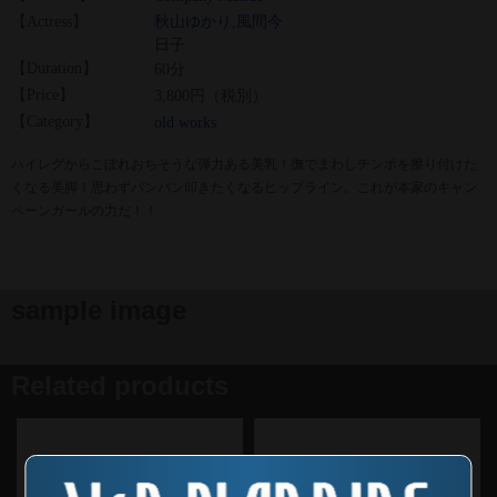
【Actress】
秋山ゆかり
,
風間今
日子
【Duration】
60分
【Price】
3,800円（税別）
【Category】
old works
ハイレグからこぼれおちそうな弾力ある美乳！撫でまわしチンポを擦り付けた
くなる美脚！思わずパンパン叩きたくなるヒップライン。これが本家のキャン
ペーンガールの力だ！！
sample image
Related products