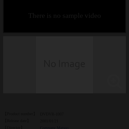
There is no sample video
【Product number】
DVDVR-1007
【Release date】
2001/01/21
【Director】
Company Matsuo