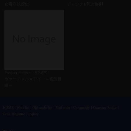
女看守残虐史
ジャンク1/死と惨劇
Product number：SP-659
ヴァーチャル★アイ ～変態目
線～
HOME
Work list
Old works list
Mail order
Community
Company Profile
e-mail magazine
Inquiry