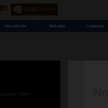
Old works list
Mail order
Community
 sample video