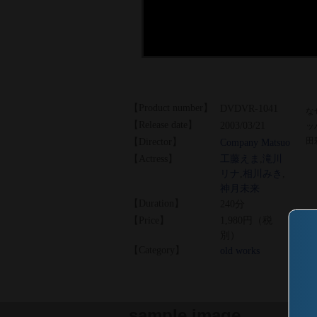
【Product number】
DVDVR-1041
な
【Release date】
2003/03/21
ッ
田
【Director】
Company Matsuo
【Actress】
工藤えま
,
滝川
リナ
,
相川みき
,
神月未来
【Duration】
240分
【Price】
1,980円（税
別）
【Category】
old works
sample image