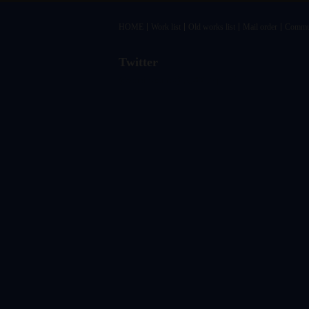
HOME
Work list
Old works list
Mail order
Commu
Twitter
@vandrkouhoさんのツイート