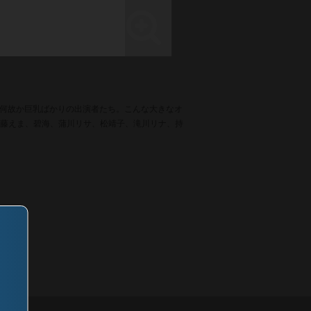
、何故か巨乳ばかりの出演者たち。こんな大きなオ
、工藤えま、碧海、蒲川リサ、松靖子、滝川リナ、持