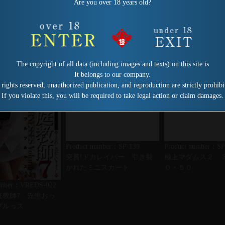
Are you over 18 years old?
The copyright of all data (including images and texts) on this site is
It belongs to our company.
 rights reserved, unauthorized publication, and reproduction are strictly prohibi
If you violate this, you will be required to take legal action or claim damages.
Product number：SP-139
Product number：SP
突貫!ドカレイパー 引き裂
極上マダムス２ 
かれたミニスカート
０・５０
number：VREDS-022
庭教師7 先生おっ
プルっス