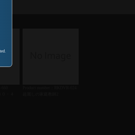
ted.
-660
Product number：RKDVR-024
３０・４
超麗しの家庭教師2