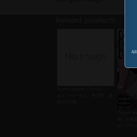
Related products
All
Product number：VA-119
ボインピークス 相川咲・最
後の2日間
Product 
麗しの家
ぱいプル