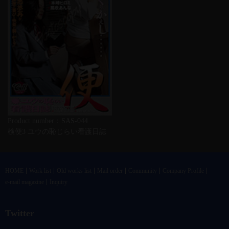
Product number：SAS-044
検便3 ユウの恥じらい看護日誌
HOME
Work list
Old works list
Mail order
Community
Company Profile
e-mail magazine
Inquiry
Twitter
@vandrkouhoさんのツイート