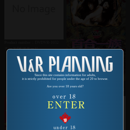
Product number：DVDVR-1032
ナースDEマターリ
Since this site contains information for adults,
it is strictly prohibited for people under the age of 20 to browse.
Product number：SAS-028
Are you over 18 years old?
百合一族の愛憎 華麗なる秘め事