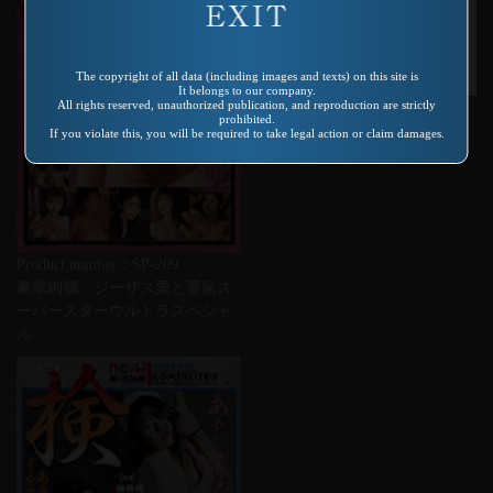
The copyright of all data (including images and texts) on this site is
It belongs to our company.
All rights reserved, unauthorized publication, and reproduction are strictly
Product number：DVDVR-1006
prohibited.
フェ痴女ＦＩＬＥ Ｓｐｅｃｉ
If you violate this, you will be required to take legal action or claim damages.
ａｌ
Product number：SP-209
豪華絢爛 ジーザス栗と栗鼠ス
ーパースターウルトラスペシャ
ル