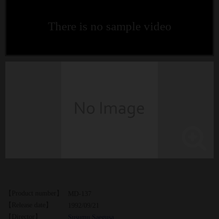
There is no sample video
【Product number】
MD-137
【Release date】
1992/09/21
【Director】
Susumu Saegusa