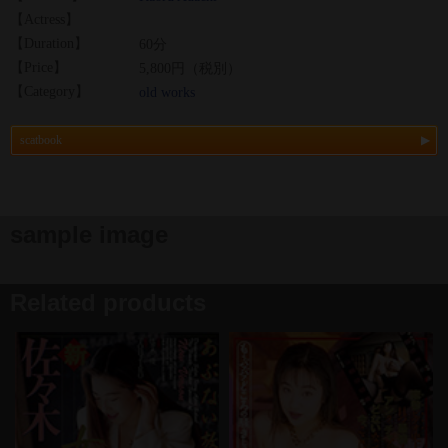
【Actress】
【Duration】
60分
【Price】
5,800円（税別）
【Category】
old works
scatbook
sample image
Related products