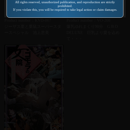
All rights reserved, unauthorized publication, and reproduction are strictly
prohibited.
If you violate this, you will be required to take legal action or claim damages.
Product number：KVD-007
Product number：VO-208
ジーザス栗と栗鼠スーパースタ
爆乳ゆれまくり90分 G.B.O
ースペシャル 池上恵美
DELUXE 巨乳より愛を込め
て・・・