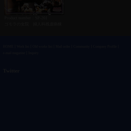
Product number：SP-201
ゴモラの女院 婦人科残虐病棟
HOME
Work list
Old works list
Mail order
Community
Company Profile
e-mail magazine
Inquiry
Twitter
@vandrkouhoさんのツイート