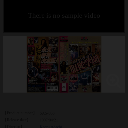
There is no sample video
【Product number】
SAS-038
【Release date】
1997/04/21
【Director】
Kaoru Adachi