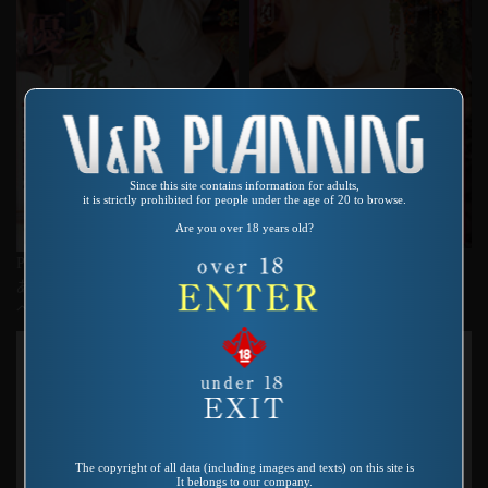
Since this site contains information for adults,
it is strictly prohibited for people under the age of 20 to browse.
Are you over 18 years old?
Product number：VO-134
Product number：VO-143
素人参加募集ビデオ 本木まり
あぶない放課後 新・女教師ス
子としてみませんか?
ペシャル 佐々木優
The copyright of all data (including images and texts) on this site is
It belongs to our company.