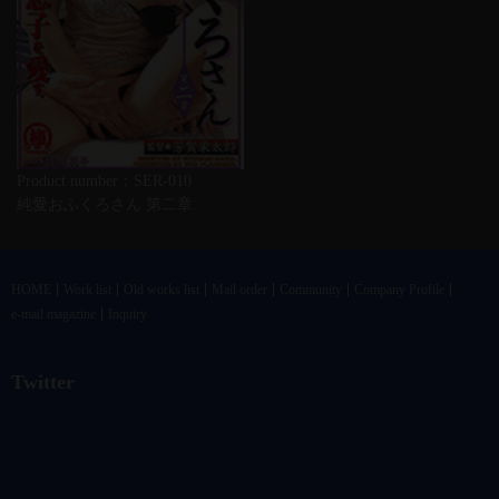
Product number：SER-010
純愛おふくろさん 第二章
HOME
Work list
Old works list
Mail order
Community
Company Profile
e-mail magazine
Inquiry
Twitter
@vandrkouhoさんのツイート