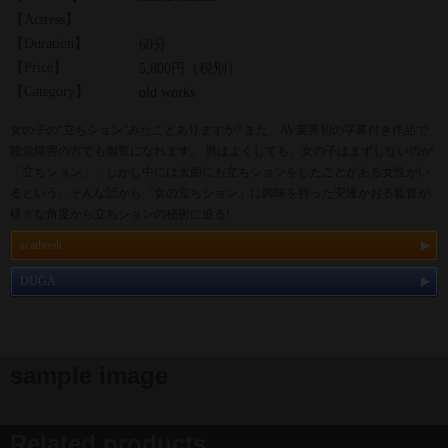
【Actress】
【Duration】
60分
【Price】
5,800円（税別）
【Category】
old works
女の子の“立ちション”みたことありますか? また、AV業界初の字幕付き作品で
聴覚障害の方でも御覧になれます。 男はよくしても、女の子はまずしないのが
「立ちション」。しかし中には大胆にも立ちションをしたことがある女性がい
るという。そんな話から「女の立ちション」に興味を持った安達かおる監督が
様々な角度から立ちションの秘密に迫る!
scatbook
DUGA
sample image
Related products