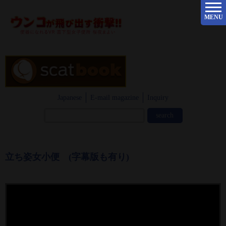
MENU
Japanese
E-mail magazine
Inquiry
立ち姿女小便 (字幕版も有り)