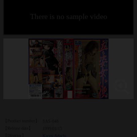
There is no sample video
【Product number】
SAS-048
【Release date】
1999/01/15
【Director】
Kaoru Adachi