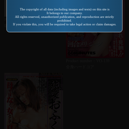
The copyright of all data (including images and texts) on this site is
It belongs to our company.
All rights reserved, unauthorized publication, and reproduction are strictly
Product number：SP-681
prohibited.
If you violate this, you will be required to take legal action or claim damages.
吸精中毒 Ｖｏｌ．２
Product number：VO-139
全身ハードコア