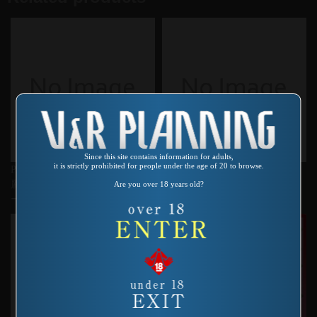
Since this site contains information for adults,
it is strictly prohibited for people under the age of 20 to browse.
Product number：VRDV-022
Product number：AS-178
麗しのキャンペーンガール パ
口唇暴力
Are you over 18 years old?
ーフェクト(2枚組)