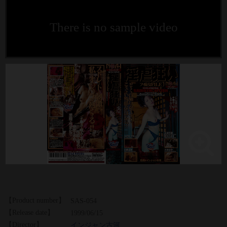
There is no sample video
【Product number】
SAS-054
【Release date】
1999/06/15
【Director】
インジャン古河