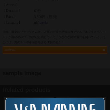
【Actress】
【Duration】
60分
【Price】
5,800円（税別）
【Category】
old works
自称・魔女のブラックさんは、人間の血液と精液のカクテル『ルデラスペシャ
ル』が神秘のパワーの源だと信じていて、夜な夜な謎の儀式を開いている。そ
こには、男のチンポを噛みちぎる彼女の姿が！
scatbook
sample image
Related products