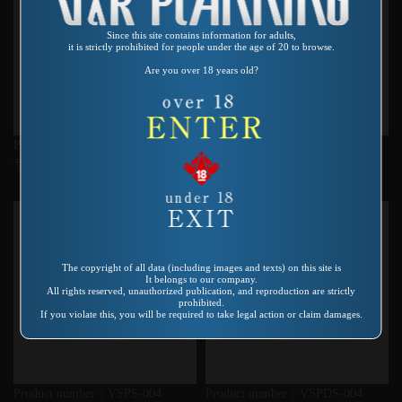
Since this site contains information for adults,
it is strictly prohibited for people under the age of 20 to browse.
Are you over 18 years old?
Product number：DVDVR-1005
Product number：VA-140
ザーメン死亡遊戯 高野らん
ヴァージンスープレックスホー
ルド5 五十嵐麗
The copyright of all data (including images and texts) on this site is
It belongs to our company.
All rights reserved, unauthorized publication, and reproduction are strictly
prohibited.
If you violate this, you will be required to take legal action or claim damages.
Product number：VSPS-004
Product number：VSPDS-004