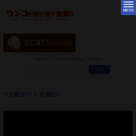
MENU
Japanese
E-mail magazine
Inquiry
フェ痴女FILE 淫虐狂い