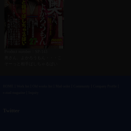
Product number：SP-143
奥さん、よかろうもん・・・こ
そーっと相手ばしちゃるばい
HOME
Work list
Old works list
Mail order
Community
Company Profile
e-mail magazine
Inquiry
Twitter
@vandrkouhoさんのツイート