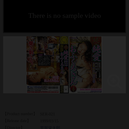
There is no sample video
【Product number】
SER-021
【Release date】
1999/03/15
【Director】
芳賀栄太郎