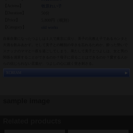
【Actress】
牧原れい子
【Duration】
50分
【Price】
5,800円（税別）
【Category】
old works
自暴自棄になったつよしは１人で東京に戻り、美子の元教え子であるカンタと
大酒を飲みあかす。そして美子との離別の辛さを忘れるためか、酔った勢いで
スナックのママと一夜を過ごしてしまう。果たして美子とつよしは、女と男の
関係を清算することができるのか？母子に戻ることはできるのか？愛する人か
らの信じられない言葉が、つよしの心に鋭く突き刺さる。
XCREAM
sample image
Related products