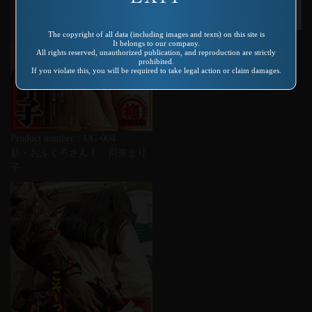
The copyright of all data (including images and texts) on this site is
Product number：VSPDS-004
It belongs to our company.
中にどぴゅっとね!桜田さくら
All rights reserved, unauthorized publication, and reproduction are strictly
prohibited.
If you violate this, you will be required to take legal action or claim damages.
Product number：UG-004
新・おふくろさん！ 川奈まり
子