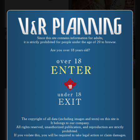
Product number：VR-139
顔よりデカい尻
Since this site contains information for adults,
it is strictly prohibited for people under the age of 20 to browse.
Are you over 18 years old?
Product number：SP-647
素人コギャルズＭＡＮＩＡＸ８
The copyright of all data (including images and texts) on this site is
It belongs to our company.
All rights reserved, unauthorized publication, and reproduction are strictly
prohibited.
If you violate this, you will be required to take legal action or claim damages.