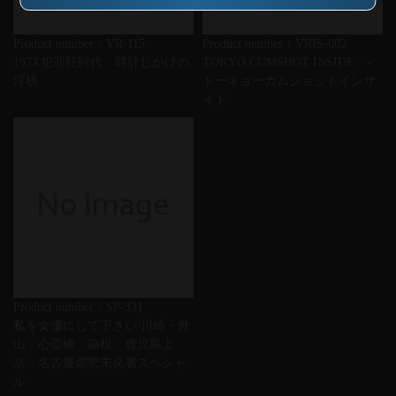
Product number：VR-115
Product number：VRIS-002
197X犯罪狂時代 時計じかけの
TOKYO CUMSHOT INSIDE -
淫桃
トーキョーカムショットインサ
イド
Product number：SP-331
私を女優にして下さい/川崎・外
山・心斎橋・箱根・鹿児島上
京・名古屋郷愁未発表スペシャ
ル