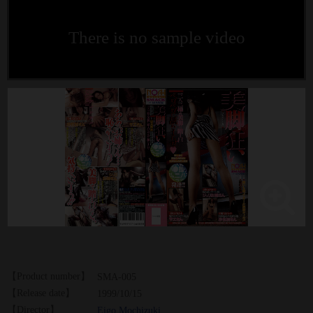
There is no sample video
【Product number】
SMA-005
【Release date】
1999/10/15
【Director】
Eigo Mochizuki