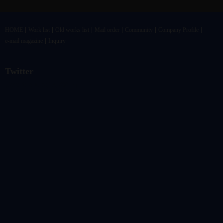
HOME
Work list
Old works list
Mail order
Community
Company Profile
e-mail magazine
Inquiry
Twitter
@vandrkouhoさんのツイート