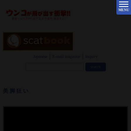
MENU
Japanese
E-mail magazine
Inquiry
美 脚 狂 い