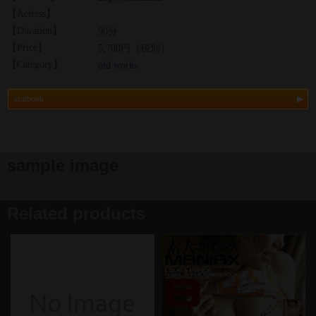
【Actress】
【Duration】
90分
【Price】
5,700円（税別）
【Category】
old works
scatbook
sample image
Related products