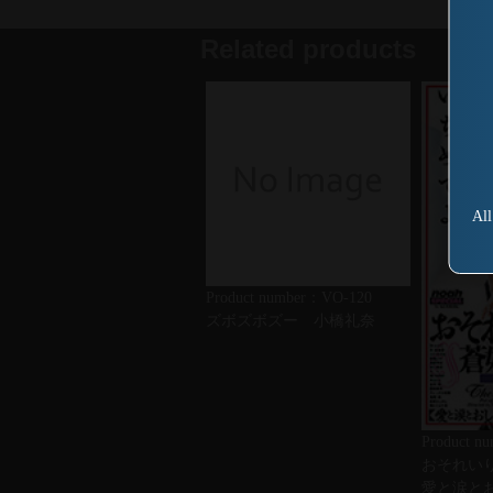
Related products
All
Product number：VO-120
ズボズボズー 小橋礼奈
Product n
おそれい
愛と涙と