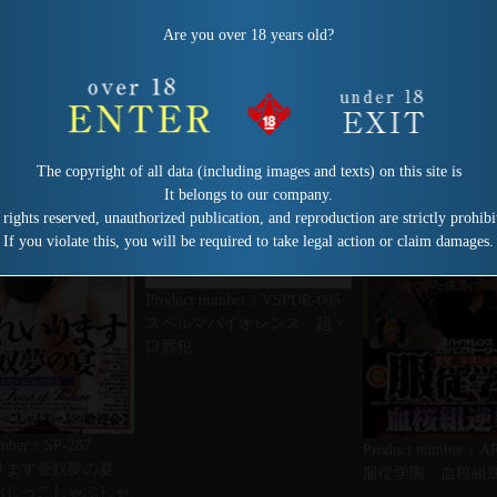
Are you over 18 years old?
The copyright of all data (including images and texts) on this site is
It belongs to our company.
 rights reserved, unauthorized publication, and reproduction are strictly prohibi
If you violate this, you will be required to take legal action or claim damages.
Product number：VSPDR-005
スペルマバイオレンス 超・
口唇犯
umber：SP-287
Product number：A
ります蒼奴夢の宴
服従学園 血桜組
おしっこしゃぶしゃ