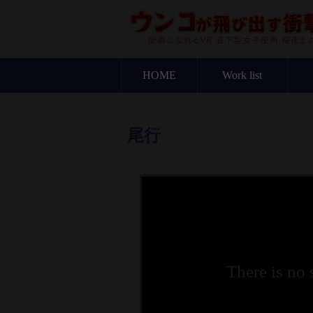
HOME
Work list
尾行
There is no