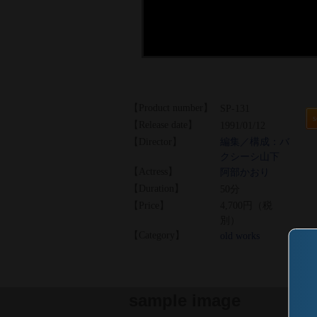
【Product number】
SP-131
s
【Release date】
1991/01/12
【Director】
編集／構成：バ
クシーシ山下
【Actress】
阿部かおり
【Duration】
50分
【Price】
4,700円（税
別）
【Category】
old works
sample image