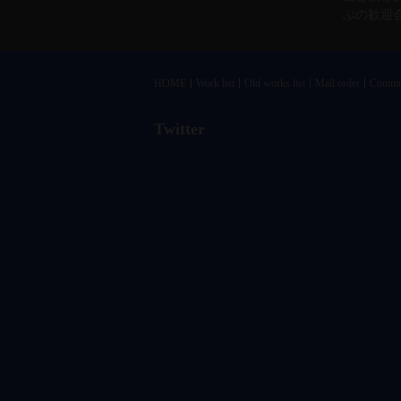
ぶの歓迎
HOME
Work list
Old works list
Mail order
Commu
Twitter
@vandrkouhoさんのツイート