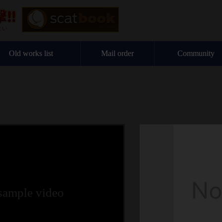
Old works list
Mail order
Community
 sample video