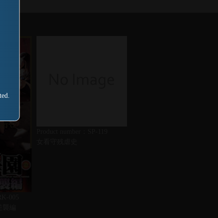
ted.
Product number：SP-119
女看守残虐史
RK-005
逆襲編