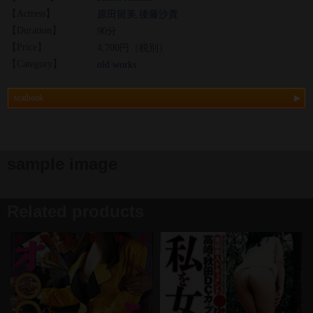
【Actress】
原田留美
,
後藤沙貴
【Duration】
90分
【Price】
4,700円（税別）
【Category】
old works
scatbook
sample image
Related products