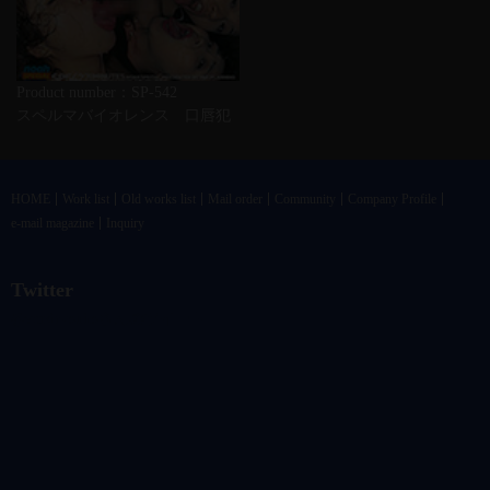
Product number：SP-542
スペルマバイオレンス 口唇犯
HOME
Work list
Old works list
Mail order
Community
Company Profile
e-mail magazine
Inquiry
Twitter
@vandrkouhoさんのツイート