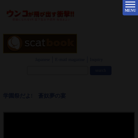
MENU
Japanese
E-mail magazine
Inquiry
学園祭だよ! 蒼奴夢の宴