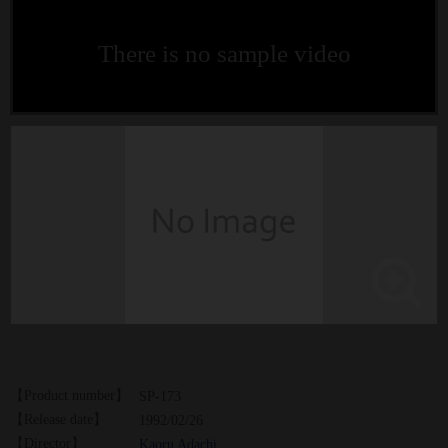
There is no sample video
【Product number】
SP-173
【Release date】
1992/02/26
【Director】
Kaoru Adachi