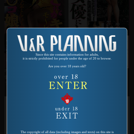
Since this site contains information for adults,
it is strictly prohibited for people under the age of 20 to browse.
Are you over 18 years old?
Product number：SP-342
Product number：SP-376
仮想風俗体験 これがキャバク
実録素人ドキュメント 私を女
ラ!オ○○コ娘
優にして下さい 高崎・秋田
D・Cカップ豊満昇竜編
The copyright of all data (including images and texts) on this site is