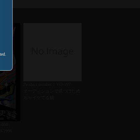
ted.
Product number：VO-197
オーディションで見つけため
ちゃイケてる娘
-698
1996