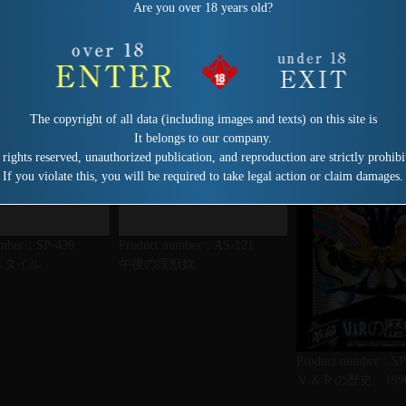
Are you over 18 years old?
The copyright of all data (including images and texts) on this site is
It belongs to our company.
 rights reserved, unauthorized publication, and reproduction are strictly prohibi
If you violate this, you will be required to take legal action or claim damages.
umber：SP-439
Product number：AS-121
スタイル
午後の淫獣奴
Product number：SP
Ｖ＆Ｒの歴史 1990-