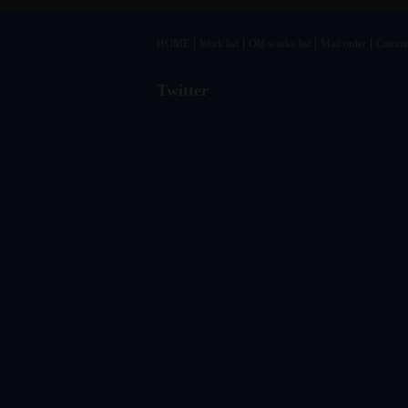
HOME
Work list
Old works list
Mail order
Commu
Twitter
@vandrkouhoさんのツイート