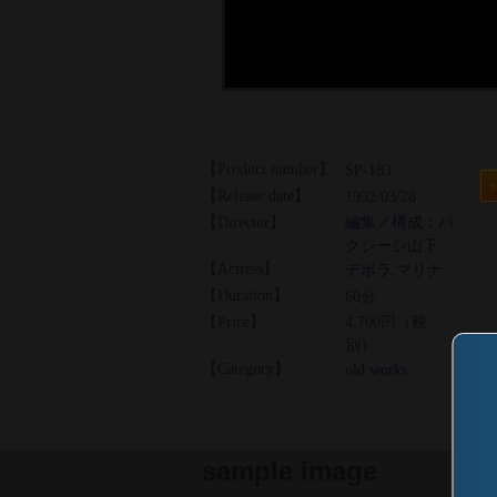
【Product number】
SP-183
s
【Release date】
1992/03/28
【Director】
編集／構成：バ
クシーシ山下
【Actress】
デボラ
,
マリナ
【Duration】
60分
【Price】
4,700円（税
別）
【Category】
old works
sample image