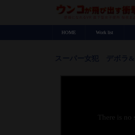
HOME
Work list
スーパー女犯 デボラ
There is no