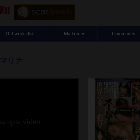
Old works list
Mail order
Community
&マリナ
 sample video