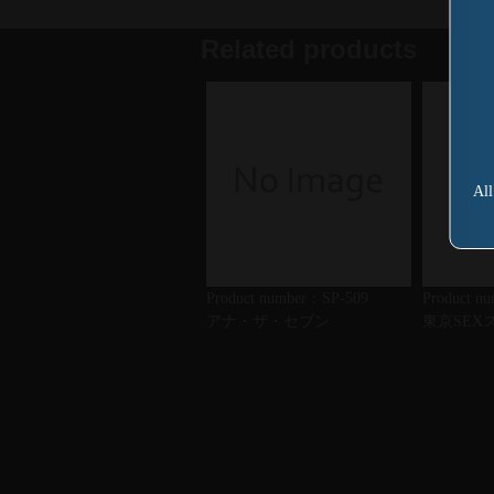
Related products
All
Product number：SP-509
Product n
アナ・ザ・セブン
東京SEX