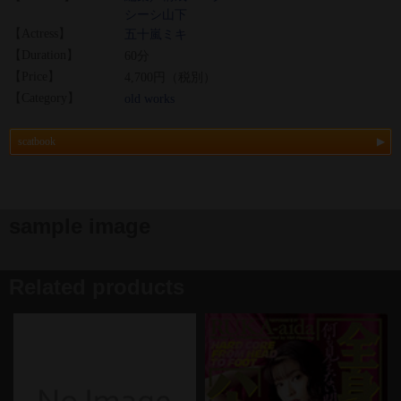
シーシ山下
【Actress】
五十嵐ミキ
【Duration】
60分
【Price】
4,700円（税別）
【Category】
old works
scatbook
sample image
Related products