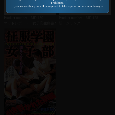
prohibited.
If you violate this, you will be required to take legal action or claim damages.
Product number：MD-130
Product number：MD-128
マッドレポート 女子高生白書2
新・ジャンク