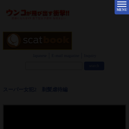
MENU
Japanese
E-mail magazine
Inquiry
スーパー女犯2 剃髪虐待編