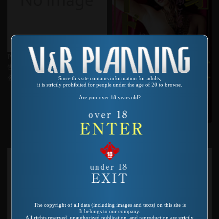
Product number：VO-146
告白体験記 あぶない放課後
教えてア・ゲ・ル
Since this site contains information for adults,
it is strictly prohibited for people under the age of 20 to browse.
Are you over 18 years old?
Product number：VO-154
全身ハードコア 愛田るか
The copyright of all data (including images and texts) on this site is
It belongs to our company.
All rights reserved, unauthorized publication, and reproduction are strictly