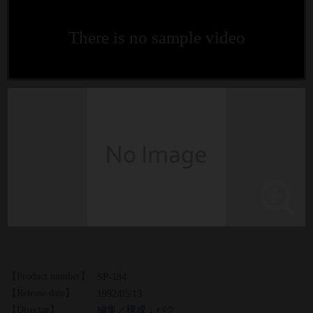
There is no sample video
【Product number】
SP-184
【Release date】
1992/05/13
【Director】
編集／構成：バク