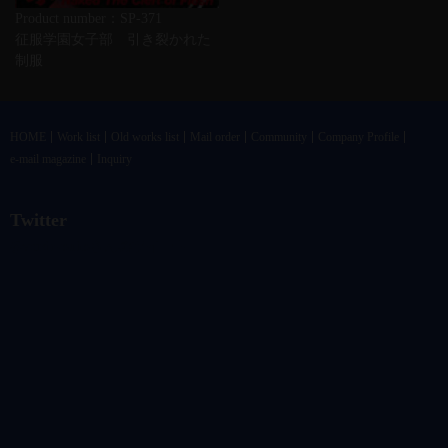
Product number：SP-371
征服学園女子部 引き裂かれた
制服
HOME
Work list
Old works list
Mail order
Community
Company Profile
e-mail magazine
Inquiry
Twitter
@vandrkouhoさんのツイート