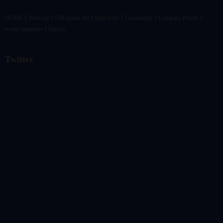
HOME
Work list
Old works list
Mail order
Community
Company Profile
e-mail magazine
Inquiry
Twitter
@vandrkouhoさんのツイート