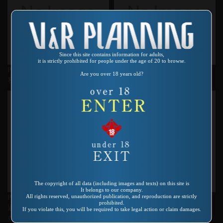
Since this site contains information for adults,
it is strictly prohibited for people under the age of 20 to browse.
Product number：VREDS-040
Product number：AS-128
Are you over 18 years old?
私を便器にして下さい
社会的責任
The copyright of all data (including images and texts) on this site is
It belongs to our company.
All rights reserved, unauthorized publication, and reproduction are strictly
Product number：SP-326
Product number：SP-637
prohibited.
過激なレディコミ実体験 私がヒ
Ｏ～ＰＡＩ ＳＨＯＣＫ！！
If you violate this, you will be required to take legal action or claim damages.
ロイン!