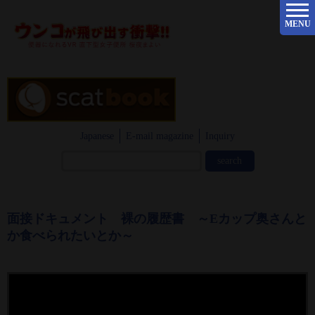
MENU
Japanese
E-mail magazine
Inquiry
面接ドキュメント 裸の履歴書 ～Eカップ奥さんと
か食べられたいとか～