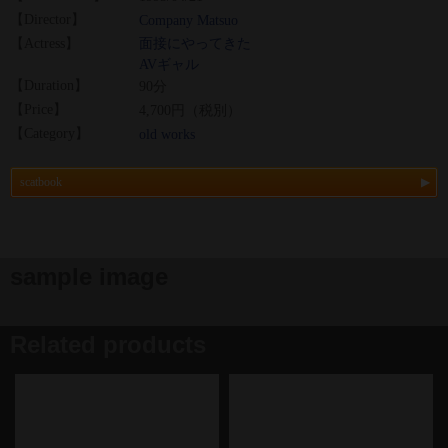
【Director】
Company Matsuo
【Actress】
面接にやってきた
AVギャル
【Duration】
90分
【Price】
4,700円（税別）
【Category】
old works
scatbook
sample image
Related products