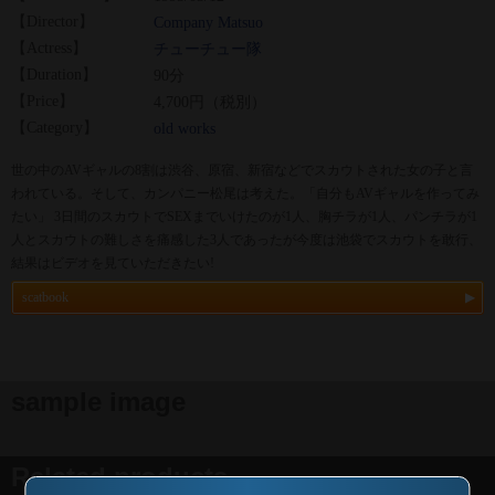
【Director】
Company Matsuo
【Actress】
チューチュー隊
【Duration】
90分
【Price】
4,700円（税別）
【Category】
old works
世の中のAVギャルの8割は渋谷、原宿、新宿などでスカウトされた女の子と言
われている。そして、カンパニー松尾は考えた。「自分もAVギャルを作ってみ
たい」 3日間のスカウトでSEXまでいけたのが1人、胸チラが1人、パンチラが1
人とスカウトの難しさを痛感した3人であったが今度は池袋でスカウトを敢行、
結果はビデオを見ていただきたい!
scatbook
sample image
Related products