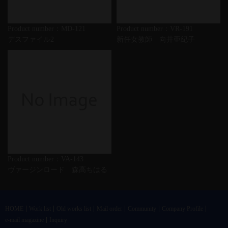
Product number：MD-121
Product number：VR-191
デスファイル2
新任女教師 向井亜紀子
Product number：VA-143
ヴァージンロード 森高ちはる
HOME
Work list
Old works list
Mail order
Community
Company Profile
e-mail magazine
Inquiry