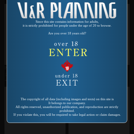
Since this site contains information for adults,
it is strictly prohibited for people under the age of 20 to browse.
Are you over 18 years old?
Product number：AS-154
Product number：SP-612
ジーザス栗と栗鼠スーパースタ
ラブボイン２
ー
The copyright of all data (including images and texts) on this site is
It belongs to our company.
All rights reserved, unauthorized publication, and reproduction are strictly
prohibited.
If you violate this, you will be required to take legal action or claim damages.