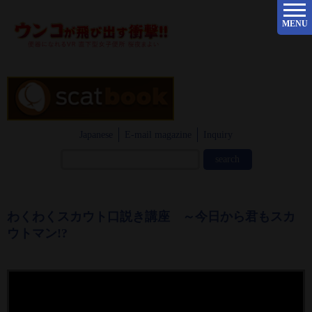
MENU
Japanese
E-mail magazine
Inquiry
わくわくスカウト口説き講座 ～今日から君もスカ
ウトマン!?