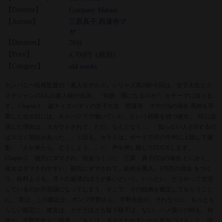
【Director】
Company Matsuo
【Actress】
三原真子
,
西蓮寺マ
ヤ
【Duration】
70分
【Price】
4,700円（税別）
【Category】
old works
カンパニー松尾監督の『素人モデルズ』シリーズ第2弾!今回は、女子大生とエ
ステシャンの2人の素人娘が出演。「何故、裸になるのか?」をテーマに迫りま
す。 Chapter.1. 超ナイスバディの女子大生 西蓮寺 マヤ(19)の場合 高校を卒
業した次の日には、キャバクラで働いていた、という経験を持つ彼女。 AVに出
演した理由は、スカウトされて、ただ、なんとなく...。「知らない人とHするの
はスゴく抵抗があった。」と語る。カラミは、ボートで川の中州に上陸して撮
影。「人が来たら、どうしよう。」と、声を押し殺してFUCKします。
Chapter.2. 彼氏にダマされ、借金つくった 三原 真子(25)の場合 とにかく、
彼女はダマされやすい。彼氏にダマされて、絵画を購入。170万の借金 をつく
り、給料よりも、月々の返済のほうが多いという。いったい、どうやって生活
しているのか不思議になってしまう。そこで、その絵画を鑑定してもらうこと
に。 実は、この鑑定士、ポンプ宇野さん。宇野先生の、それなりに、もっとも
らしい鑑定に、彼女は、カケラほども疑う様子は、ない。ハメ撮りの時も、何
故か、宇野先生がご同席。「キミは、ダマされやすいから気をつけろ」と、語