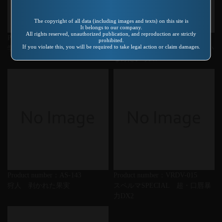
The copyright of all data (including images and texts) on this site is
It belongs to our company.
All rights reserved, unauthorized publication, and reproduction are strictly
Product number：SP-173
Product number：VREDS-011
prohibited.
If you violate this, you will be required to take legal action or claim damages.
学園祭だよ! 蒼奴夢の宴
麗しの家庭教師5 先生おっぱい
なめたいっス!
Product number：AS-143
Product number：VRDV-015
狩人 剥かれた果実
スペルマSPECIAL 超・口唇暴
力DX2