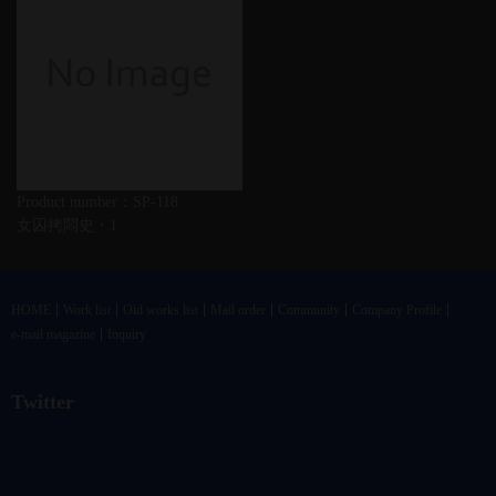
Product number：SP-118
女囚拷悶史・1
HOME
Work list
Old works list
Mail order
Community
Company Profile
e-mail magazine
Inquiry
Twitter
@vandrkouhoさんのツイート