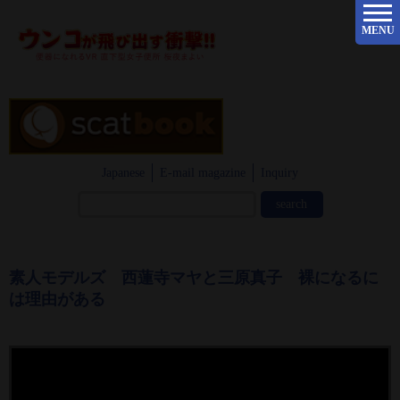
MENU
Japanese
E-mail magazine
Inquiry
素人モデルズ 西蓮寺マヤと三原真子 裸になるに
は理由がある