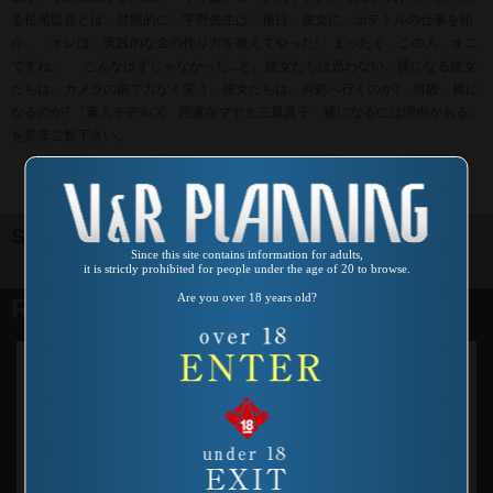
る松尾監督とは、対照的に、宇野先生は、後日、彼女に、ホテトルの仕事を紹
介。「オレは、実践的な金の作り方を教えてやった!」まったく、この人、オニ
ですね。 こんなはずじゃなかった...と、彼女たちは思わない。裸になる彼女
たちは、カメラの前で力なく笑う... 彼女たちは、何処へ行くのか? 何故、裸に
なるのか? 『素人モデルズ 西蓮寺マヤと三原真子 裸になるには理由がある』
を是非ご覧下さい。
sample image
Since this site contains information for adults,
it is strictly prohibited for people under the age of 20 to browse.
Are you over 18 years old?
Related products