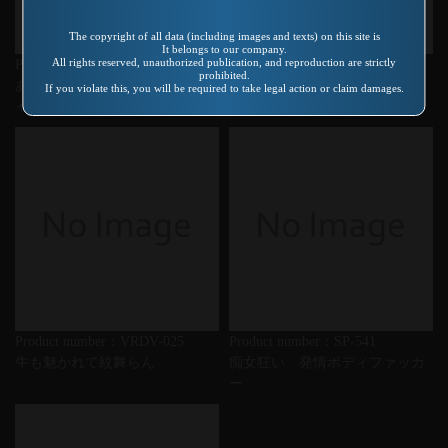
The copyright of all data (including images and texts) on this site is
It belongs to our company.
All rights reserved, unauthorized publication, and reproduction are strictly
Product number：VR-198
Product number：AS-163
prohibited.
あぶない放課後 女教師スペシ
核実験・性巧 有希蘭
If you violate this, you will be required to take legal action or claim damages.
ャル 菊池麻希
Product number：VRDV-025
Product number：SP-541
牛も魅かれて紋舞らん
痴女狂い 発情ボディファッカ
ー