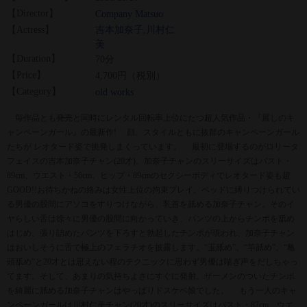
【Director】
Company Matsuo
【Actress】
吉本加奈子
,
川村仁
美
【Duration】
70分
【Price】
4,700円（税別）
【Category】
old works
毎作品とも発売と同時にレンタル回転率上位にたつ超人気作品・『麗しのキ
ャンペーンガール』の最新作! 顔、スタイルともに抜群のキャンペーンガール
たちが レオタード姿で挑発しまくっています。 最初に登場するのがロリータ
フェイスの吉本加奈子チャン(20才)。加奈子チャンのスリーサイズはバスト・
89cm、ウエスト・56cm、ヒップ・89cmのセクシーボディでレオタード姿も超
GOOD!!お待ちかねの絡みは女性上位の拘束プレイ。ベッドに縛りつけられてい
る男優の股間にアソコをすりつけながら、乳首を舐める加奈子チャン。そのイ
ヤらしい舌は徐々に男優の股間に向かっていき、パンツの上からチンポを舐め
はじめ、張り詰めたパンツを下ろすと勃起したチンポが現われ、加奈子チャン
はおいしそうに舌で極上のフェラチオを披露します。“玉舐め”、“竿舐め”、“亀
頭舐め”と20才とは思えない程のテクニックに思わず男優は喘ぎ声をだしちゃっ
てます。そして、あまりの気持ちよさにすぐに発射。ザーメンのついたチンポ
を綺麗に舐める加奈子チャンはやっぱりドスケベ娘でした。 もう一人のキャ
ンペーンガールは川村仁美チャン(20才)のスリーサイズはバスト・87cm、ウエ