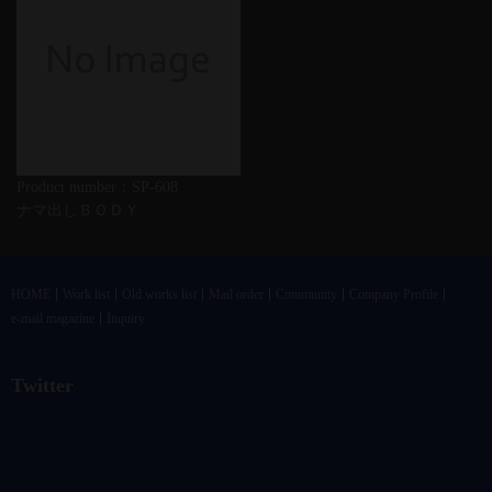
Product number：SP-608
ナマ出しＢＯＤＹ
HOME
Work list
Old works list
Mail order
Community
Company Profile
e-mail magazine
Inquiry
Twitter
@vandrkouhoさんのツイート