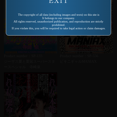
The copyright of all data (including images and texts) on this site is
It belongs to our company.
All rights reserved, unauthorized publication, and reproduction are strictly
prohibited.
If you violate this, you will be required to take legal action or claim damages.
Product number：SP-133
Product number：SP-556
ジーザス栗と栗鼠スーパースタ
ビキニギャルMANIAX
ースペシャル 寺崎泉