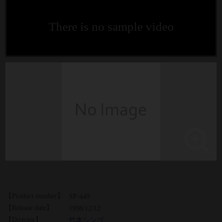
There is no sample video
【Product number】
SP-449
【Release date】
1998/12/12
【Director】
竹本シンゴ