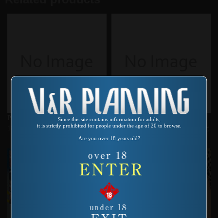
Product number：SP-308
Product number：MD-142
Since this site contains information for adults,
it is strictly prohibited for people under the age of 20 to browse.
18歳 東京ふたり暮らし
デスファイル Buster ～処刑と
殺人～
Are you over 18 years old?