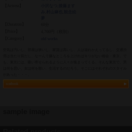
【Actress】
小沢なつ
,
後藤ます
み
,
村山麻也
,
観念絵
夢
【Duration】
60分
【Price】
4,700円（税別）
【Category】
old works
空気は汚いし、部屋は狭いし、家賃は高いし、人は溢れかえってるし、交通渋
滞は当たり前だし、なーんて嫌なところを上げればキリがない都会・東京。で
も、東京には、吸い寄せられるように人々が集まってくる。そんな東京で、男
は何を思い、女は何を願い、生活するのだろう。そこにはそれぞれのスタイル
があった・・・。
scatbook
sample image
Related products